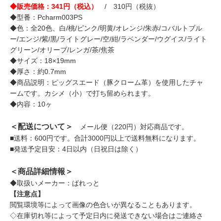
◆販売価格：341円（税込）
/ 310円（税抜）
◆型番：Pcharm003PS
◆色：全20色、白/桃/ピンク/明黄/オレンジ/朱赤/コバルトブル
ー/エンジ/紫/黒/ライトグレー/空/紺/ラベンダー/ウグイス/ライト
グリーン/オリーブ/レンガ/茶/焦茶
◆サイズ：18×19mm
◆厚さ：約0.7mm
◆商品説明：ピッグスエード（豚クローム革）を使用したチャ
ームです。カシメ（小）で打ち留められます。
◆内容：10ヶ
＜配送について＞
メール便（220円）対応商品です。
■送料：600円です。合計3000円以上で送料無料になります。
■発送予定目安：4日以内（日祝日は除く）
＜商品詳細情報＞
◆取扱いメーカー：ぱれっと
【注意点】
閲覧環境等によって画像の色合いが異なることもあります。
◇在庫切れ等によって予定日内に発送できない場合はご連絡さ