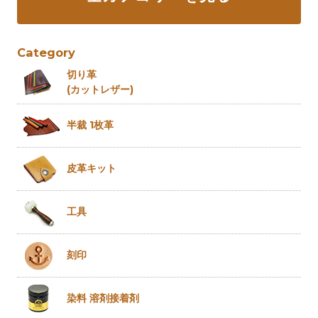
Category
切り革
(カットレザー)
半裁 1枚革
皮革キット
工具
刻印
染料 溶剤
接着剤