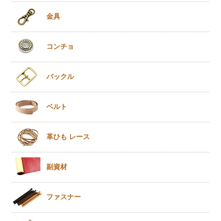
金具
コンチョ
バックル
ベルト
革ひも
レース
副資材
ファスナー