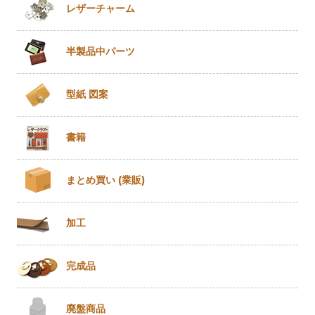
レザー
チャーム
半製品
中パーツ
型紙 図案
書籍
まとめ買い
(業販)
加工
完成品
廃盤商品