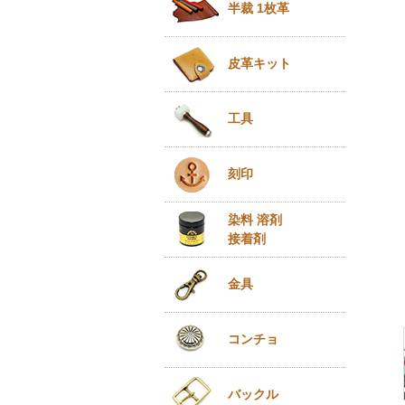
半裁 1枚革
皮革キット
工具
刻印
染料 溶剤
接着剤
金具
コンチョ
バックル