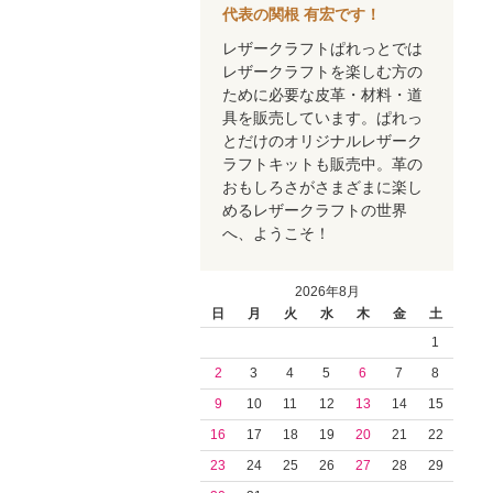
代表の関根 有宏です！
レザークラフトぱれっとでは
レザークラフトを楽しむ方の
ために必要な皮革・材料・道
具を販売しています。ぱれっ
とだけのオリジナルレザーク
ラフトキットも販売中。革の
おもしろさがさまざまに楽し
めるレザークラフトの世界
へ、ようこそ！
2026年8月
日
月
火
水
木
金
土
1
2
3
4
5
6
7
8
9
10
11
12
13
14
15
16
17
18
19
20
21
22
23
24
25
26
27
28
29