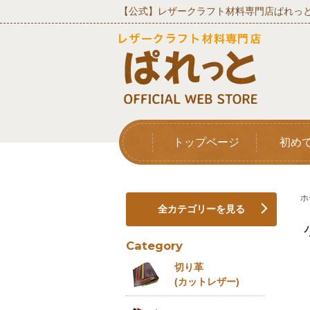
【公式】レザークラフト材料専門店ぱれっと
トップページ
初め
ホ
全カテゴリーを見る
Category
切り革
(カットレザー)