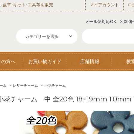
‐皮革･キット･工具等を販売
マイアカウント
ロ
メール便対応OK 3,00
ての方へ
お買い物ガイド
店舗情報
教
ーム
>
レザーチャーム
>
小花チャーム
小花チャーム 中 全20色 18×19mm 1.0mm 