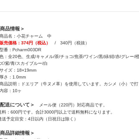
商品情報＞
商品名：小花チャーム 中
販売価格：374円（税込）
/ 340円（税抜）
型番：Pcharm003DR
色：全20色、生成/キャメル/茶/チョコ/焦茶/ワイン/黒/緑/紺/赤/グレー
ズ/紫/青/スカイブルー/白
サイズ：18×19mm
厚さ：1.0mm
商品説明：ドエリア（牛ヌメ革）を使用しています。カシメ（小）で打
内容：10ヶ
配送について＞
メール便（220円）対応商品です。
送料：600円です。合計3000円以上で送料無料になります。
発送予定目安：4日以内（日祝日は除く）
商品詳細情報＞