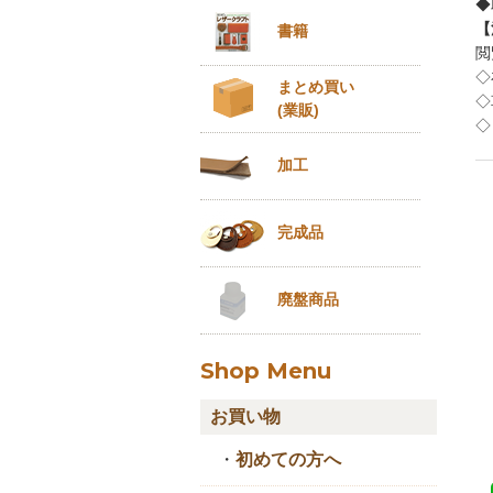
◆
【
書籍
閲
◇
まとめ買い
◇
(業販)
◇
加工
完成品
廃盤商品
Shop Menu
お買い物
・
初めての方へ