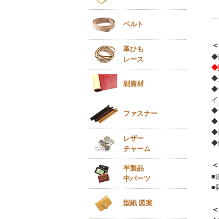
ベルト
＜
革ひも
◆
レース
◆
◆
副資材
◆
イ
◆
ファスナー
◆
◆
レザー
◆
チャーム
＜
半製品
■
中パーツ
■
型紙 図案
＜