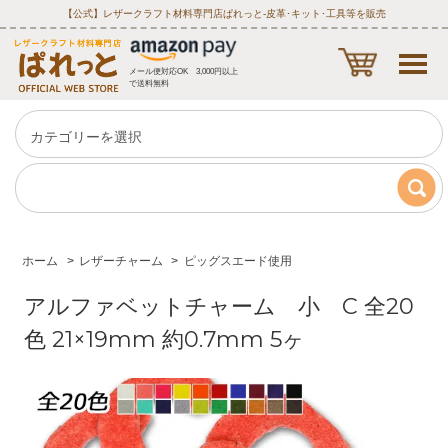
【公式】レザークラフト材料専門店ぱれっと‐皮革･キット･工具等を販売
メール便対応OK 3,000円以上
で送料無料
ホーム
>
レザーチャーム
>
ピッグスエード使用
アルファベットチャーム 小 C 全20
色 21×19mm 約0.7mm 5ヶ