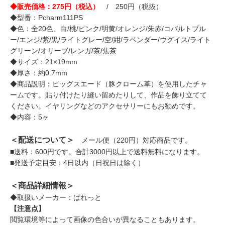
◆販売価格：275円（税込）
/ 250円（税抜）
◆型番：Pcharm111PS
◆色：全20色、白/桃/ピンク/明黄/オレンジ/朱赤/コバルトブル
ー/エンジ/紫/黒/ライトグレー/空/紺/ラベンダー/ウグイス/ライト
グリーン/オリーブ/レンガ/茶/焦茶
◆サイズ：21×19mm
◆厚さ：約0.7mm
◆商品説明：ピッグスエード（豚クローム革）を使用したチャ
ームです。貼り付けたり縫い留めたりして、作品を飾り立てて
ください。イヤリングなどのアクセサリーにもお勧めです。
◆内容：5ヶ
＜配送について＞
メール便（220円）対応商品です。
■送料：600円です。合計3000円以上で送料無料になります。
■発送予定目安：4日以内（日祝日は除く）
＜商品詳細情報＞
◆取扱いメーカー：ぱれっと
【注意点】
閲覧環境等によって画像の色合いが異なることもあります。