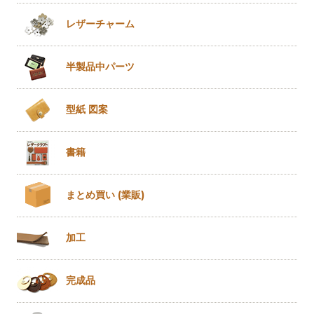
レザー
チャーム
半製品
中パーツ
型紙 図案
書籍
まとめ買い
(業販)
加工
完成品