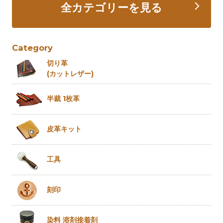
全カテゴリーを見る
Category
切り革
(カットレザー)
半裁 1枚革
皮革キット
工具
刻印
染料 溶剤
接着剤