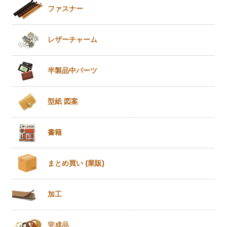
ファスナー
レザー
チャーム
半製品
中パーツ
型紙 図案
書籍
まとめ買い
(業販)
加工
完成品