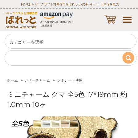
【公式】レザークラフト材料専門店ぱれっと‐皮革･キット･工具等を販売
メール便対応OK 3,000円以上
で送料無料
ホーム
>
レザーチャーム
>
ラミナート使用
ミニチャーム クマ 全5色 17×19mm 約
1.0mm 10ヶ