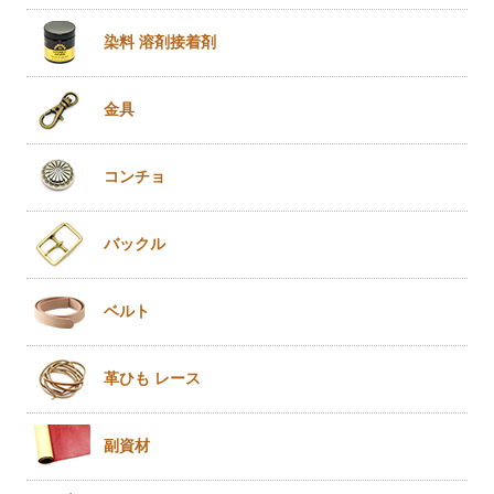
染料 溶剤
接着剤
金具
コンチョ
バックル
ベルト
革ひも
レース
副資材