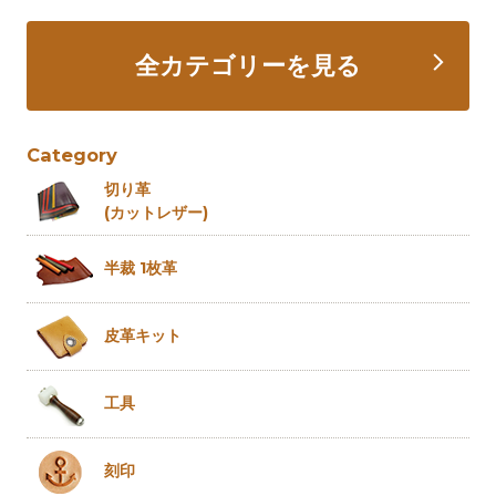
全カテゴリーを見る
Category
切り革
(カットレザー)
半裁 1枚革
皮革キット
工具
刻印