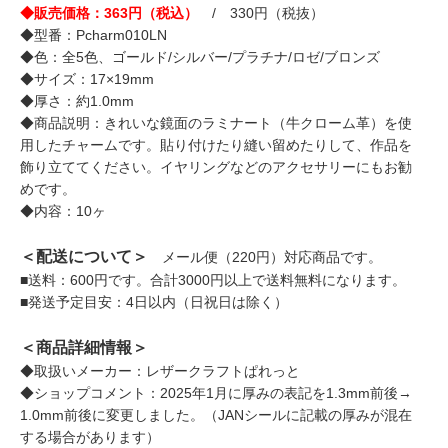
◆販売価格：363円（税込）
/ 330円（税抜）
◆型番：Pcharm010LN
◆色：全5色、ゴールド/シルバー/プラチナ/ロゼ/ブロンズ
◆サイズ：17×19mm
◆厚さ：約1.0mm
◆商品説明：きれいな鏡面のラミナート（牛クローム革）を使
用したチャームです。貼り付けたり縫い留めたりして、作品を
飾り立ててください。イヤリングなどのアクセサリーにもお勧
めです。
◆内容：10ヶ
＜配送について＞
メール便（220円）対応商品です。
■送料：600円です。合計3000円以上で送料無料になります。
■発送予定目安：4日以内（日祝日は除く）
＜商品詳細情報＞
◆取扱いメーカー：レザークラフトぱれっと
◆ショップコメント：2025年1月に厚みの表記を1.3mm前後→
1.0mm前後に変更しました。（JANシールに記載の厚みが混在
する場合があります）