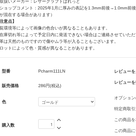
取扱いメーカー：レザークラフトぱれっと
ショップコメント：2025年1月に厚みの表記を1.3mm前後→1.0mm
が混在する場合があります）
注意点】
覧環境等によって画像の色合いが異なることもあります。
在庫切れ等によって予定日内に発送できない場合はご連絡させていただ
革は天然のものですので傷やムラ等が入ることもございます。
ロットによって色・質感が異なることがあります。
型番
Pcharm111LN
レビューを見
レビューを
販売価格
286円(税込)
オプション
色
特定商取引
この商品を
購入数
この商品に