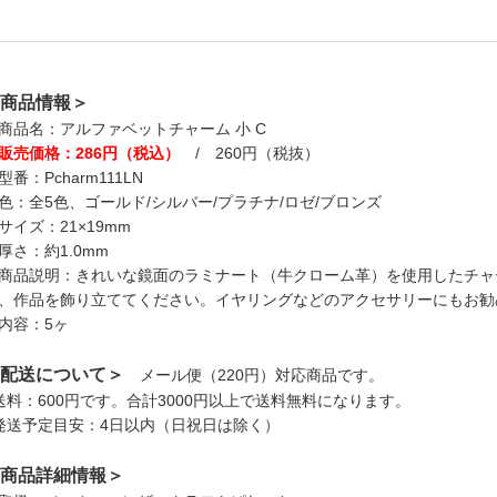
商品情報＞
商品名：アルファベットチャーム 小 C
販売価格：286円（税込）
/ 260円（税抜）
型番：Pcharm111LN
色：全5色、ゴールド/シルバー/プラチナ/ロゼ/ブロンズ
サイズ：21×19mm
厚さ：約1.0mm
商品説明：きれいな鏡面のラミナート（牛クローム革）を使用したチャ
、作品を飾り立ててください。イヤリングなどのアクセサリーにもお勧
内容：5ヶ
配送について＞
メール便（220円）対応商品です。
送料：600円です。合計3000円以上で送料無料になります。
発送予定目安：4日以内（日祝日は除く）
商品詳細情報＞