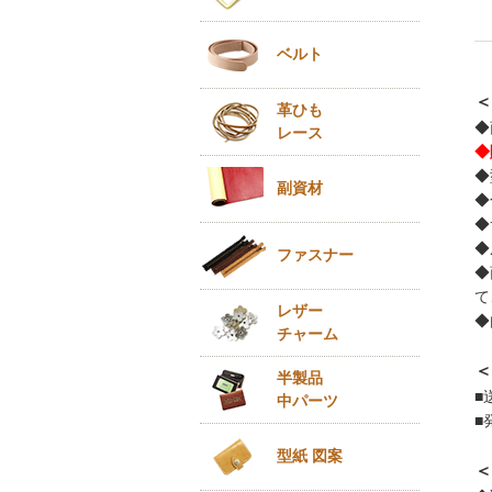
ベルト
＜
革ひも
◆
レース
◆
◆
副資材
◆
◆
◆
ファスナー
◆
て
レザー
◆
チャーム
＜
半製品
■
中パーツ
■
型紙 図案
＜