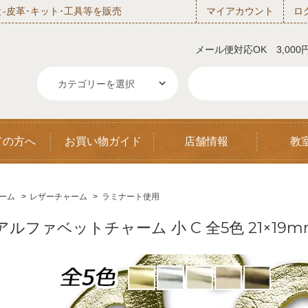
‐皮革･キット･工具等を販売
マイアカウント
ロ
メール便対応OK 3,00
ての方へ
お買い物ガイド
店舗情報
教
ーム
>
レザーチャーム
>
ラミナート使用
アルファベットチャーム 小 C 全5色 21×19mm