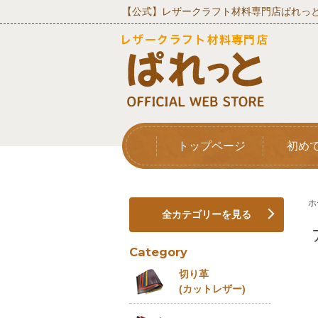
【公式】レザークラフト材料専門店ぱれっと
トップページ
初め
ホ
全カテゴリーを見る
Category
切り革
(カットレザー)