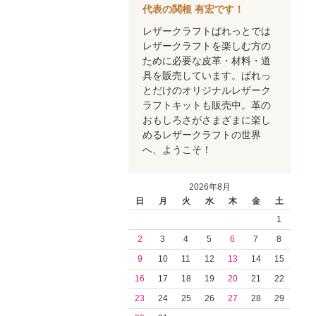
代表の関根 有宏です！
レザークラフトぱれっとでは
レザークラフトを楽しむ方の
ために必要な皮革・材料・道
具を販売しています。ぱれっ
とだけのオリジナルレザーク
ラフトキットも販売中。革の
おもしろさがさまざまに楽し
めるレザークラフトの世界
へ、ようこそ！
2026年8月
日
月
火
水
木
金
土
1
2
3
4
5
6
7
8
9
10
11
12
13
14
15
16
17
18
19
20
21
22
23
24
25
26
27
28
29