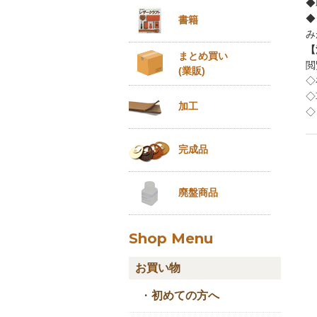
◆
◆
書籍
み
【
まとめ買い
閲
(業販)
◇
◇
加工
◇
完成品
廃盤商品
Shop Menu
お買い物
・
初めての方へ