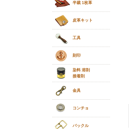
半裁 1枚革
皮革キット
工具
刻印
染料 溶剤
接着剤
金具
コンチョ
バックル