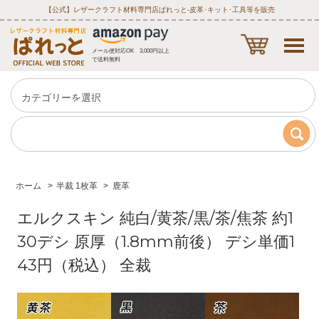
【公式】レザークラフト材料専門店ぱれっと‐皮革･キット･工具等を販売
メール便対応OK 3,000円以上
で送料無料
ホーム
>
半裁 1枚革
>
鹿革
エルクスキン 純白/黄茶/黒/茶/焦茶 約1
30デシ 原厚（1.8mm前後） デシ単価1
43円（税込） 全裁