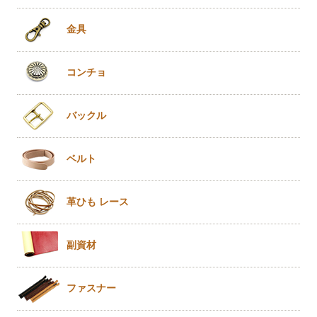
金具
コンチョ
バックル
ベルト
革ひも
レース
副資材
ファスナー