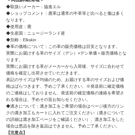
◆取扱いメーカー：協進エル
◆ショップコメント：鹿革は通常の牛革等と比べると傷は多く
なります。
◆使用皮：鹿
◆生産国：ニュージーランド産
◆別称：Elkskin
◆革の価格について：この革の販売価格は目安となります。
実際にお届けする革のサイズ（デシ）×デシ単価＝販売価格とな
ります。
実際にお届けする革がメーカーから入荷後、サイズに合わせて
価格を確定し出荷させていただきます。
表記のサイズは平均値のため、お届けする革のサイズおよび価
格はばらつきます、予めご了承ください。※発送前に確定価格
のご連絡はしておりません、発送前の確定価格の連絡を希望さ
れる場合は、予めその旨お知らせください。
◆漉きについて：漉き加工をご希望の場合はページ後方のリン
クの漉き加工もカートに入れてご注文ください（漉きについて
の詳細は漉き加工ページをご確認ください）。漉き加工をした
場合は悪品を除き返品はできません、予めご了承ください。
【注意点】