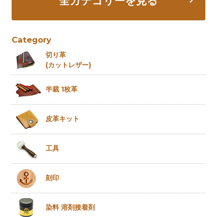
全カテゴリーを見る
Category
切り革
(カットレザー)
半裁 1枚革
皮革キット
工具
刻印
染料 溶剤
接着剤