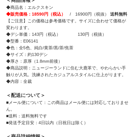
＜商品情報＞
◆商品名：エルクスキン
◆販売価格：18590円（税込）
/ 16900円（税抜）
送料無料
【ご注意】この価格は参考価格です。サイズに合わせて価格が
変わります。
◆デシ単価：143円（税込） 130円（税抜）
◆型番：E06141
◆色：全5色、純白/黄茶/黒/茶/焦茶
◆サイズ：約130デシ
◆厚さ：原厚（1.8mm前後）
◆商品説明：ニュージーランドに住む大鹿革で、やわらかい手
触りが人気。洗練されたカジュアルスタイルに仕上がります。
◆内容：全裁
＜配送について＞
■メール便について：この商品はメール便には対応しておりませ
ん。
■送料：送料無料です
■発送予定目安：4日以内（日祝日は除く）
＜商品詳細情報＞