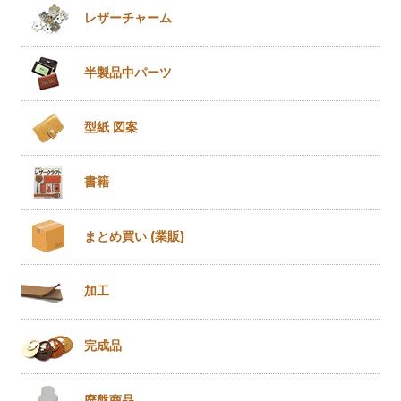
レザー
チャーム
半製品
中パーツ
型紙 図案
書籍
まとめ買い
(業販)
加工
完成品
廃盤商品