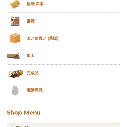
型紙 図案
書籍
まとめ買い
(業販)
加工
完成品
廃盤商品
Shop Menu