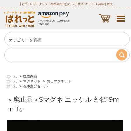
【公式】レザークラフト材料専門店ぱれっと‐皮革･キット･工具等を販売
メール便対応OK 3,000円以上
で送料無料
ホーム
>
廃盤商品
ホーム
>
マグネット
>
隠しマグネット
ホーム
>
在庫処分セール
＜廃止品＞Sマグネ ニッケル 外径19m
m 1ヶ