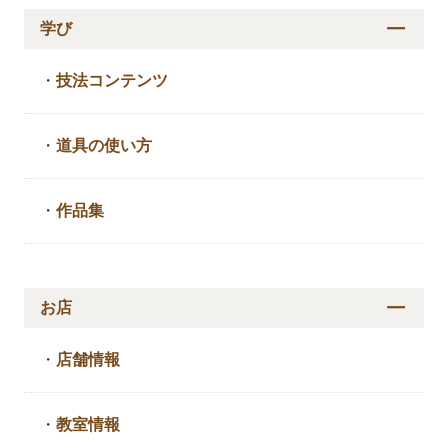
学び
・
技法コンテンツ
・
道具の使い方
・
作品集
お店
・
店舗情報
・
教室情報