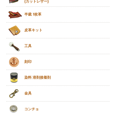
(カットレザー)
半裁 1枚革
皮革キット
工具
刻印
染料 溶剤
接着剤
金具
コンチョ