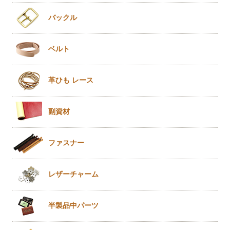
バックル
ベルト
革ひも
レース
副資材
ファスナー
レザー
チャーム
半製品
中パーツ