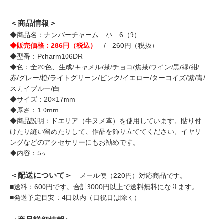
＜商品情報＞
◆商品名：ナンバーチャーム 小 6（9）
◆販売価格：286円（税込）
/ 260円（税抜）
◆型番：Pcharm106DR
◆色：全20色、生成/キャメル/茶/チョコ/焦茶/ワイン/黒/緑/紺/
赤/グレー/橙/ライトグリーン/ピンク/イエロー/ターコイズ/紫/青/
スカイブルー/白
◆サイズ：20×17mm
◆厚さ：1.0mm
◆商品説明：ドエリア（牛ヌメ革）を使用しています。貼り付
けたり縫い留めたりして、作品を飾り立ててください。イヤリ
ングなどのアクセサリーにもお勧めです。
◆内容：5ヶ
＜配送について＞
メール便（220円）対応商品です。
■送料：600円です。合計3000円以上で送料無料になります。
■発送予定目安：4日以内（日祝日は除く）