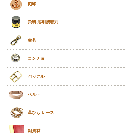
刻印
染料 溶剤
接着剤
金具
コンチョ
バックル
ベルト
革ひも
レース
副資材