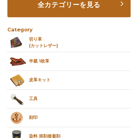
全カテゴリーを見る
Category
切り革
(カットレザー)
半裁 1枚革
皮革キット
工具
刻印
染料 溶剤
接着剤