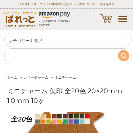
【公式】レザークラフト材料専門店ぱれっと‐皮革･キット･工具等を販売
メール便対応OK 3,000円以上
で送料無料
ホーム
>
レザーチャーム
>
ミニチャーム
ミニチャーム 矢印 全20色 20×20mm
1.0mm 10ヶ