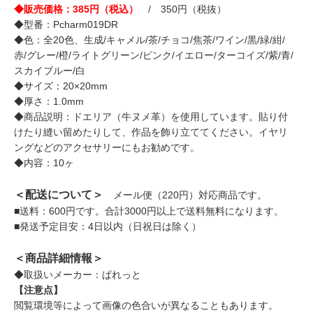
◆販売価格：385円（税込）
/ 350円（税抜）
◆型番：Pcharm019DR
◆色：全20色、生成/キャメル/茶/チョコ/焦茶/ワイン/黒/緑/紺/
赤/グレー/橙/ライトグリーン/ピンク/イエロー/ターコイズ/紫/青/
スカイブルー/白
◆サイズ：20×20mm
◆厚さ：1.0mm
◆商品説明：ドエリア（牛ヌメ革）を使用しています。貼り付
けたり縫い留めたりして、作品を飾り立ててください。イヤリ
ングなどのアクセサリーにもお勧めです。
◆内容：10ヶ
＜配送について＞
メール便（220円）対応商品です。
■送料：600円です。合計3000円以上で送料無料になります。
■発送予定目安：4日以内（日祝日は除く）
＜商品詳細情報＞
◆取扱いメーカー：ぱれっと
【注意点】
閲覧環境等によって画像の色合いが異なることもあります。