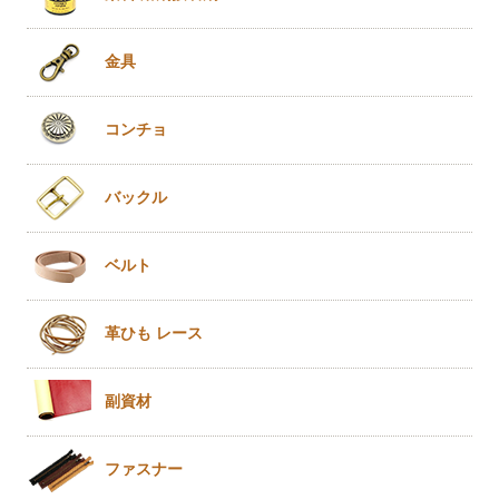
金具
コンチョ
バックル
ベルト
革ひも
レース
副資材
ファスナー