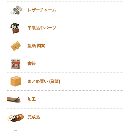
レザー
チャーム
半製品
中パーツ
型紙 図案
書籍
まとめ買い
(業販)
加工
完成品