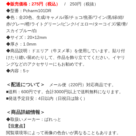
◆販売価格：275円（税込）
/ 250円（税抜）
◆型番：Pcharm101DR
◆色：全20色、生成/キャメル/茶/チョコ/焦茶/ワイン/黒/緑/紺/
赤/グレー/橙/ライトグリーン/ピンク/イエロー/ターコイズ/紫/青/
スカイブルー/白
◆サイズ：20×12mm
◆厚さ：1.0mm
◆商品説明：ドエリア（牛ヌメ革）を使用しています。貼り付
けたり縫い留めたりして、作品を飾り立ててください。イヤリ
ングなどのアクセサリーにもお勧めです。
◆内容：5ヶ
＜配送について＞
メール便（220円）対応商品です。
■送料：600円です。合計3000円以上で送料無料になります。
■発送予定目安：4日以内（日祝日は除く）
＜商品詳細情報＞
◆取扱いメーカー：ぱれっと
【注意点】
閲覧環境等によって画像の色合いが異なることもあります。