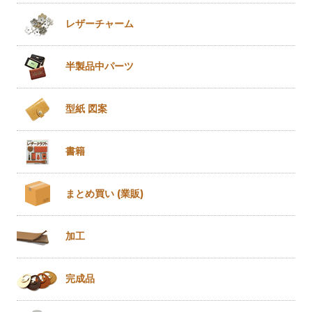
レザー
チャーム
半製品
中パーツ
型紙 図案
書籍
まとめ買い
(業販)
加工
完成品