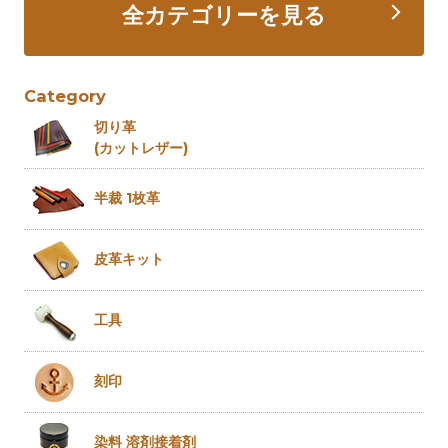
全カテゴリーを見る
Category
切り革
(カットレザー)
半裁 1枚革
皮革キット
工具
刻印
染料 溶剤
接着剤