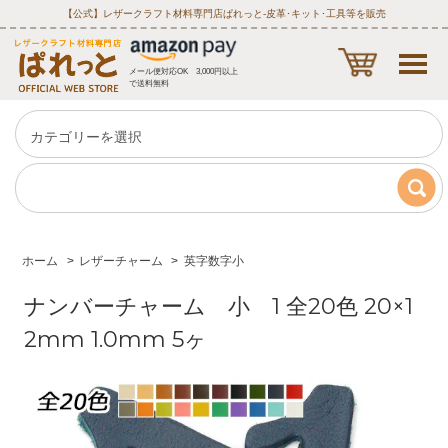
【公式】レザークラフト材料専門店ぱれっと‐皮革･キット･工具等を販売
メール便対応OK 3,000円以上
で送料無料
ホーム
>
レザーチャーム
>
英字数字小
ナンバーチャーム 小 1 全20色 20×1
2mm 1.0mm 5ヶ