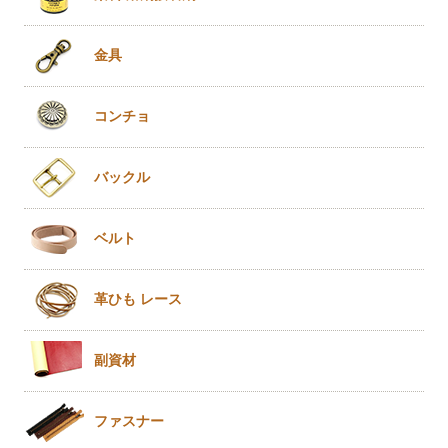
金具
コンチョ
バックル
ベルト
革ひも
レース
副資材
ファスナー