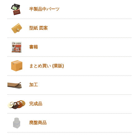
半製品
中パーツ
型紙 図案
書籍
まとめ買い
(業販)
加工
完成品
廃盤商品