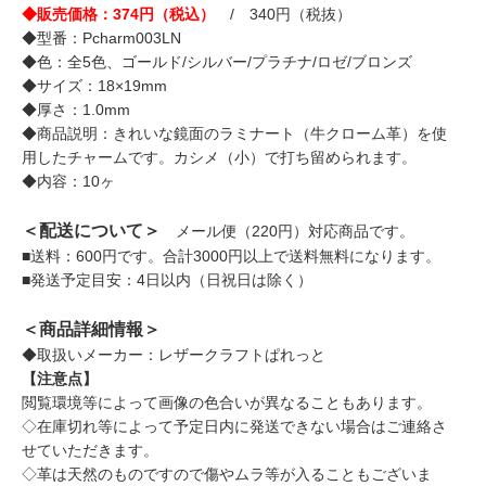
◆販売価格：374円（税込）
/ 340円（税抜）
◆型番：Pcharm003LN
◆色：全5色、ゴールド/シルバー/プラチナ/ロゼ/ブロンズ
◆サイズ：18×19mm
◆厚さ：1.0mm
◆商品説明：きれいな鏡面のラミナート（牛クローム革）を使
用したチャームです。カシメ（小）で打ち留められます。
◆内容：10ヶ
＜配送について＞
メール便（220円）対応商品です。
■送料：600円です。合計3000円以上で送料無料になります。
■発送予定目安：4日以内（日祝日は除く）
＜商品詳細情報＞
◆取扱いメーカー：レザークラフトぱれっと
【注意点】
閲覧環境等によって画像の色合いが異なることもあります。
◇在庫切れ等によって予定日内に発送できない場合はご連絡さ
せていただきます。
◇革は天然のものですので傷やムラ等が入ることもございま