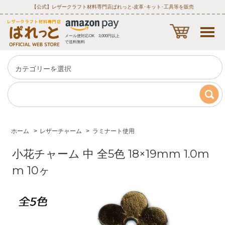
【公式】レザークラフト材料専門店ぱれっと‐皮革･キット･工具等を販売
メール便対応OK 3,000円以上
で送料無料
ホーム
>
レザーチャーム
>
ラミナート使用
小花チャーム 中 全5色 18×19mm 1.0m
m 10ヶ