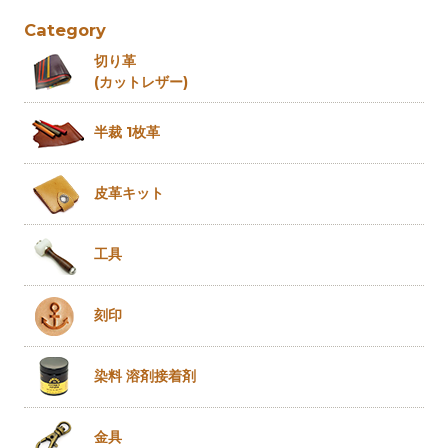
Category
切り革
(カットレザー)
半裁 1枚革
皮革キット
工具
刻印
染料 溶剤
接着剤
金具