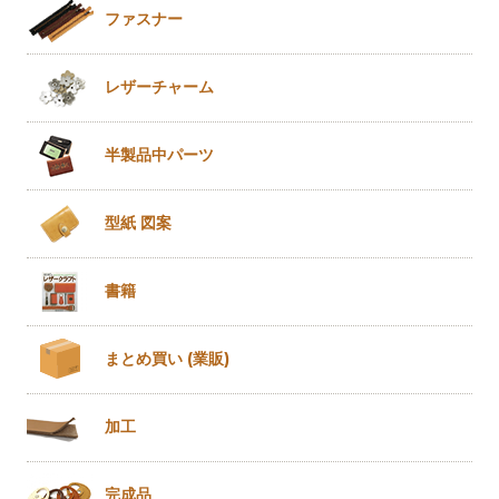
ファスナー
レザー
チャーム
半製品
中パーツ
型紙 図案
書籍
まとめ買い
(業販)
加工
完成品