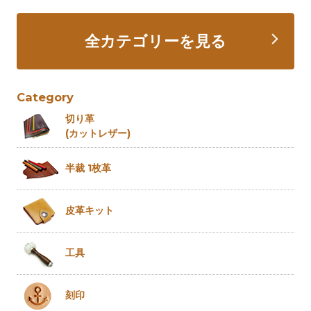
全カテゴリーを見る
Category
切り革
(カットレザー)
半裁 1枚革
皮革キット
工具
刻印