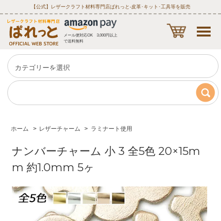
【公式】レザークラフト材料専門店ぱれっと‐皮革･キット･工具等を販売
メール便対応OK 3,000円以上
で送料無料
ホーム
>
レザーチャーム
>
ラミナート使用
ナンバーチャーム 小 3 全5色 20×15m
m 約1.0mm 5ヶ