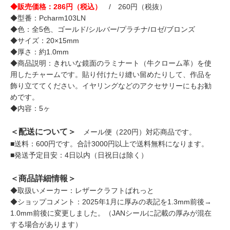
◆販売価格：286円（税込）
/ 260円（税抜）
◆型番：Pcharm103LN
◆色：全5色、ゴールド/シルバー/プラチナ/ロゼ/ブロンズ
◆サイズ：20×15mm
◆厚さ：約1.0mm
◆商品説明：きれいな鏡面のラミナート（牛クローム革）を使
用したチャームです。貼り付けたり縫い留めたりして、作品を
飾り立ててください。イヤリングなどのアクセサリーにもお勧
めです。
◆内容：5ヶ
＜配送について＞
メール便（220円）対応商品です。
■送料：600円です。合計3000円以上で送料無料になります。
■発送予定目安：4日以内（日祝日は除く）
＜商品詳細情報＞
◆取扱いメーカー：レザークラフトぱれっと
◆ショップコメント：2025年1月に厚みの表記を1.3mm前後→
1.0mm前後に変更しました。（JANシールに記載の厚みが混在
する場合があります）