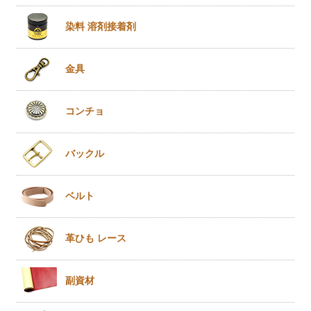
染料 溶剤
接着剤
金具
コンチョ
バックル
ベルト
革ひも
レース
副資材