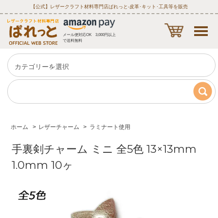
【公式】レザークラフト材料専門店ぱれっと‐皮革･キット･工具等を販売
メール便対応OK 3,000円以上
で送料無料
ホーム
>
レザーチャーム
>
ラミナート使用
手裏剣チャーム ミニ 全5色 13×13mm
1.0mm 10ヶ