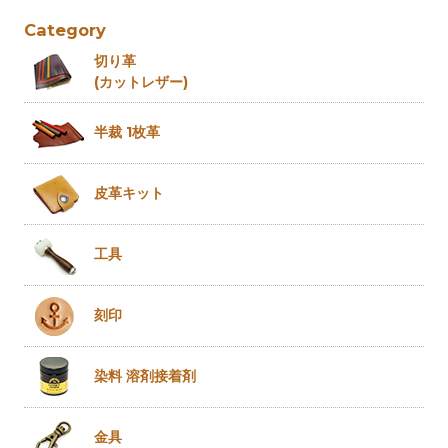
Category
切り革
(カットレザー)
半裁 1枚革
皮革キット
工具
刻印
染料 溶剤
接着剤
金具