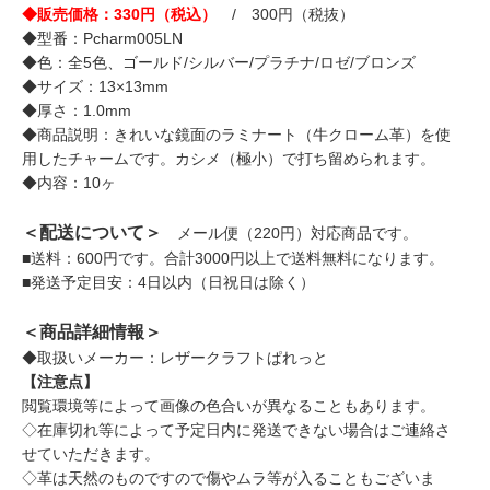
◆販売価格：330円（税込）
/ 300円（税抜）
◆型番：Pcharm005LN
◆色：全5色、ゴールド/シルバー/プラチナ/ロゼ/ブロンズ
◆サイズ：13×13mm
◆厚さ：1.0mm
◆商品説明：きれいな鏡面のラミナート（牛クローム革）を使
用したチャームです。カシメ（極小）で打ち留められます。
◆内容：10ヶ
＜配送について＞
メール便（220円）対応商品です。
■送料：600円です。合計3000円以上で送料無料になります。
■発送予定目安：4日以内（日祝日は除く）
＜商品詳細情報＞
◆取扱いメーカー：レザークラフトぱれっと
【注意点】
閲覧環境等によって画像の色合いが異なることもあります。
◇在庫切れ等によって予定日内に発送できない場合はご連絡さ
せていただきます。
◇革は天然のものですので傷やムラ等が入ることもございま