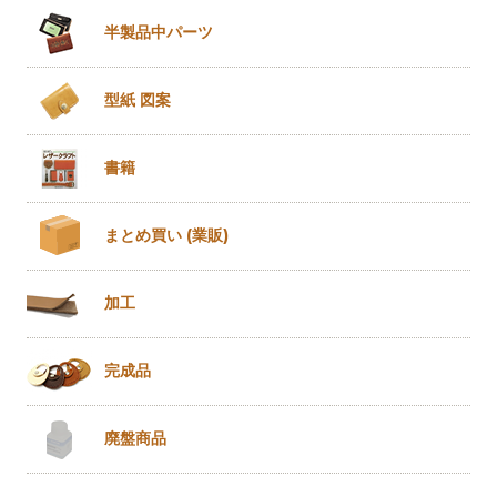
半製品
中パーツ
型紙 図案
書籍
まとめ買い
(業販)
加工
完成品
廃盤商品