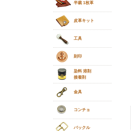
半裁 1枚革
皮革キット
工具
刻印
染料 溶剤
接着剤
金具
コンチョ
バックル