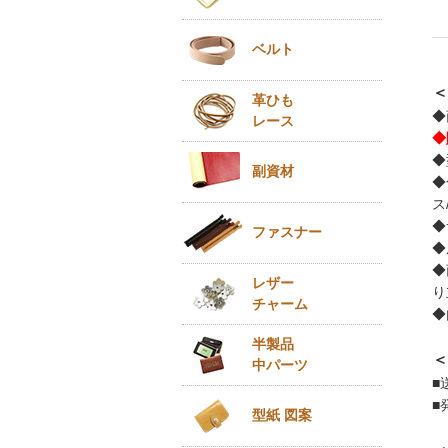
ベルト
＜
革ひも
◆
レース
◆
◆
副資材
◆
ス
◆
ファスナー
◆
◆
レザー
り
チャーム
◆
半製品
＜
中パーツ
■
■
型紙 図案