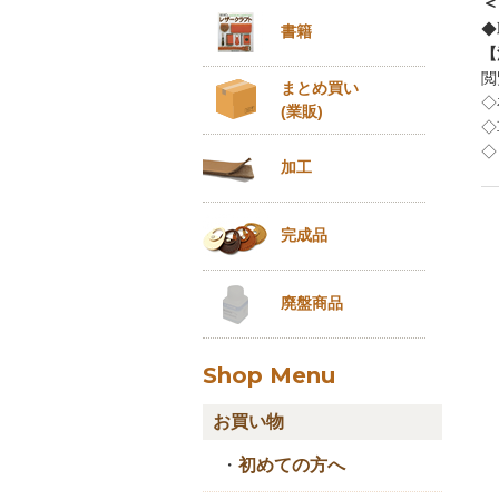
＜
◆
書籍
【
閲
まとめ買い
◇
(業販)
◇
◇
加工
完成品
廃盤商品
Shop Menu
お買い物
・
初めての方へ