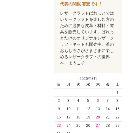
代表の関根 有宏です！
レザークラフトぱれっとでは
レザークラフトを楽しむ方の
ために必要な皮革・材料・道
具を販売しています。ぱれっ
とだけのオリジナルレザーク
ラフトキットも販売中。革の
おもしろさがさまざまに楽し
めるレザークラフトの世界
へ、ようこそ！
2026年8月
日
月
火
水
木
金
土
1
2
3
4
5
6
7
8
9
10
11
12
13
14
15
16
17
18
19
20
21
22
23
24
25
26
27
28
29