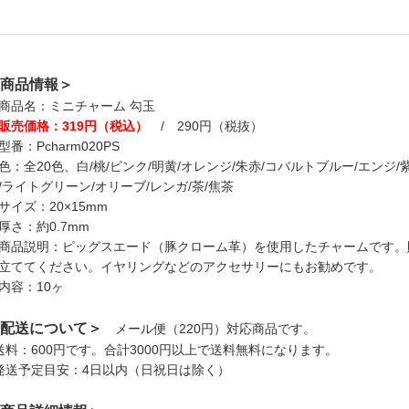
商品情報＞
商品名：ミニチャーム 勾玉
販売価格：319円（税込）
/ 290円（税抜）
型番：Pcharm020PS
色：全20色、白/桃/ピンク/明黄/オレンジ/朱赤/コバルトブルー/エンジ/紫
/ライトグリーン/オリーブ/レンガ/茶/焦茶
サイズ：20×15mm
厚さ：約0.7mm
商品説明：ピッグスエード（豚クローム革）を使用したチャームです。
立ててください。イヤリングなどのアクセサリーにもお勧めです。
内容：10ヶ
配送について＞
メール便（220円）対応商品です。
送料：600円です。合計3000円以上で送料無料になります。
発送予定目安：4日以内（日祝日は除く）