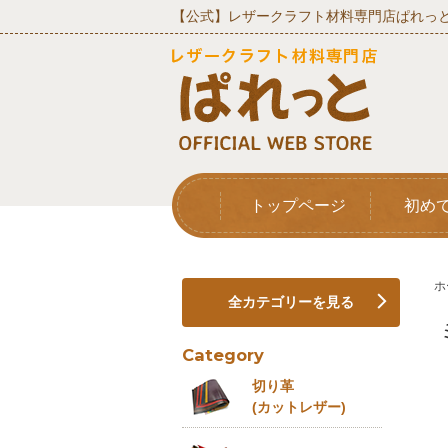
【公式】レザークラフト材料専門店ぱれっと
トップページ
初め
ホ
全カテゴリーを見る
Category
切り革
(カットレザー)