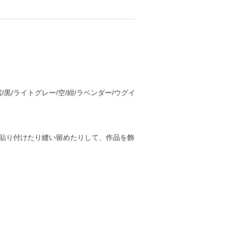
/黒/ライトグレー/空/紺/ラベンダー/ウグイ
貼り付けたり縫い留めたりして、作品を飾