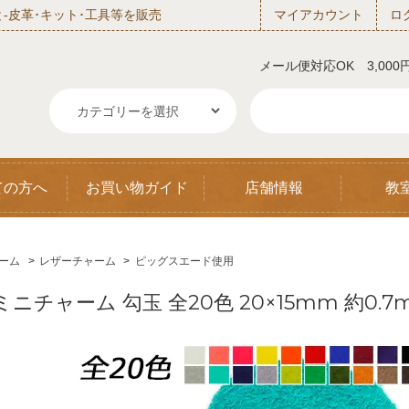
‐皮革･キット･工具等を販売
マイアカウント
ロ
メール便対応OK 3,00
ての方へ
お買い物ガイド
店舗情報
教
ーム
>
レザーチャーム
>
ピッグスエード使用
ミニチャーム 勾玉 全20色 20×15mm 約0.7