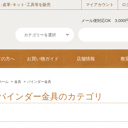
‐皮革･キット･工具等を販売
マイアカウント
ロ
メール便対応OK 3,00
ての方へ
お買い物ガイド
店舗情報
教
ホーム
>
金具
>
バインダー金具
バインダー金具のカテゴリ