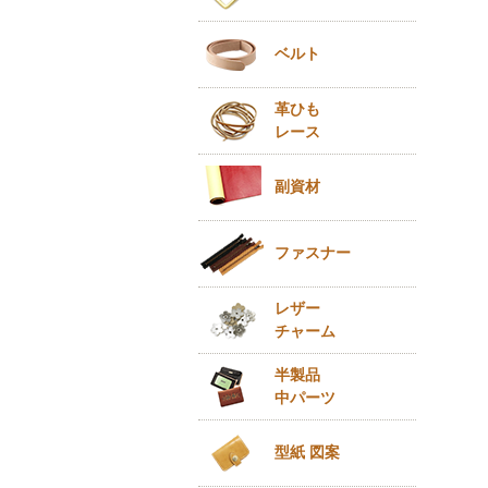
ベルト
革ひも
レース
副資材
ファスナー
レザー
チャーム
半製品
中パーツ
型紙 図案