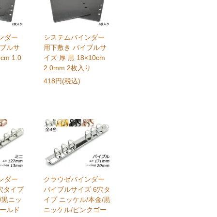
ンダー
システムバインダー
イブルサ
用下敷き バイブルサ
cm 1.0
イズ 厚 黒 18×10cm
2.0mm 2枚入り
418円(税込)
ンダー
クラウゼバインダー
穴タイプ
バイブルサイズ 6穴タ
/黒ニッ
イプ ニッケル/本金/黒
ゴールド
ニッケル/ピンクゴー