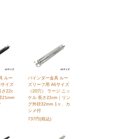
具 ルー
バインダー金具 ルー
5サイズ
ズリーフ用 A5サイズ
長さ22c
（20穴） ラージ ニッ
21mm
ケル 長さ22cm｜リン
付
グ外径32mm 1ヶ、カ
シメ付
737円(税込)