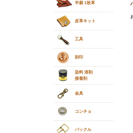
半裁 1枚革
皮革キット
工具
刻印
染料 溶剤
接着剤
金具
コンチョ
バックル