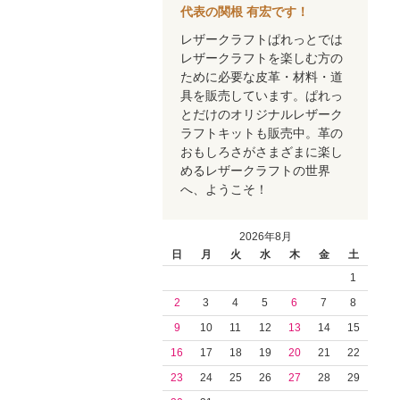
代表の関根 有宏です！
レザークラフトぱれっとでは
レザークラフトを楽しむ方の
ために必要な皮革・材料・道
具を販売しています。ぱれっ
とだけのオリジナルレザーク
ラフトキットも販売中。革の
おもしろさがさまざまに楽し
めるレザークラフトの世界
へ、ようこそ！
2026年8月
日
月
火
水
木
金
土
1
2
3
4
5
6
7
8
9
10
11
12
13
14
15
16
17
18
19
20
21
22
23
24
25
26
27
28
29