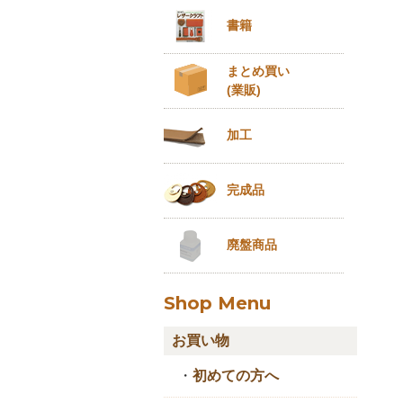
書籍
まとめ買い
(業販)
加工
完成品
廃盤商品
Shop Menu
お買い物
・
初めての方へ