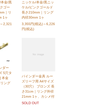
/本金/黒
ニッケル/本金/黒ニッ
ンクゴー
ケル/ピンクゴールド
5mm｜リ
長さ210mm｜リング
 1ヶ
内径30mm 1ヶ
～2,321
3,355円(税込)
～6,226
円(税込)
ンダー
 5穴タ
バインダー金具 ルー
] 本金
ズリーフ用 A4サイズ
｜リング
（30穴） ブロンズ 長
さ31cm｜リング外径
21mm 1ヶ、カシメ付
SOLD OUT