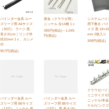
バインダー金具 ルー
座金（クラウゼ用）
システムバイ
ズリーフ用 A4サイズ
ニッケル 全14種 1ヶ
用下敷き バ
（30穴） ラージ 黒
イズ 黒 18×10
385円(税込)
～1,045
長さ31cm｜リング外
mm 2枚入り
円(税込)
径32mm 1ヶ、カシメ
308円(税込)
付
957円(税込)
クラウゼバイ
ミニサイズ 6
バインダー金具 ルー
バインダー金具 ルー
ニッケル/本金
ズリーフ用 B6サイズ
ズリーフ用 B6サイズ
ケル/ピンク
（13穴） ニッケル 長
（13穴） 黒 長さ15c