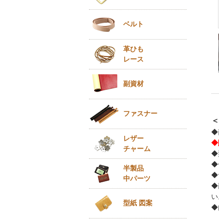
ベルト
革ひも
レース
副資材
ファスナー
＜
◆
レザー
◆
チャーム
◆
◆
半製品
◆
中パーツ
◆
い
型紙 図案
◆