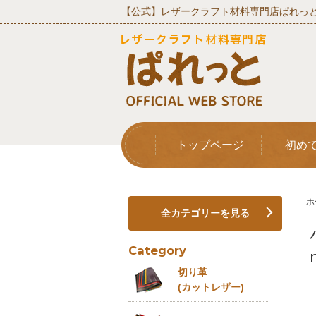
【公式】レザークラフト材料専門店ぱれっと
トップページ
初め
ホ
全カテゴリーを見る
Category
切り革
(カットレザー)