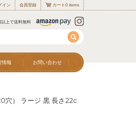
グイン
会員登録
カート
0
items
0円以上で送料無料
室情報
お問い合わせ
穴） ラージ 黒 長さ22c