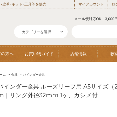
‐皮革･キット･工具等を販売
マイアカウント
ロ
メール便対応OK 3,00
ての方へ
お買い物ガイド
店舗情報
教
ーム
>
金具
>
バインダー金具
バインダー金具 ルーズリーフ用 A5サイズ（20
m｜リング外径32mm 1ヶ、カシメ付