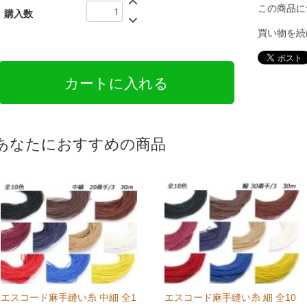
この商品に
購入数
買い物を続
あなたにおすすめの商品
エスコード麻手縫い糸 中細 全1
エスコード麻手縫い糸 細 全10