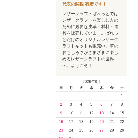
代表の関根 有宏です！
レザークラフトぱれっとでは
レザークラフトを楽しむ方の
ために必要な皮革・材料・道
具を販売しています。ぱれっ
とだけのオリジナルレザーク
ラフトキットも販売中。革の
おもしろさがさまざまに楽し
めるレザークラフトの世界
へ、ようこそ！
2026年8月
日
月
火
水
木
金
土
1
2
3
4
5
6
7
8
9
10
11
12
13
14
15
16
17
18
19
20
21
22
23
24
25
26
27
28
29