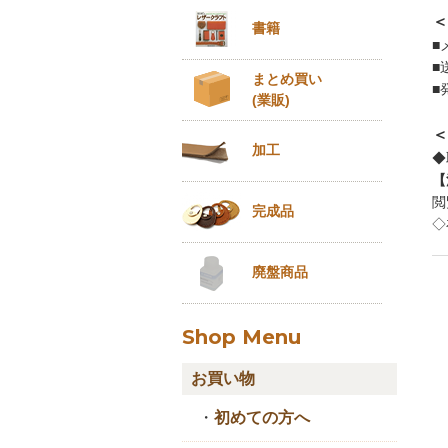
＜
書籍
■
■
まとめ買い
■
(業販)
＜
加工
◆
【
閲
完成品
◇
廃盤商品
Shop Menu
お買い物
・
初めての方へ