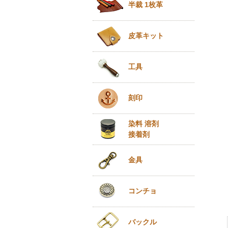
半裁 1枚革
皮革キット
工具
刻印
染料 溶剤
接着剤
金具
コンチョ
バックル