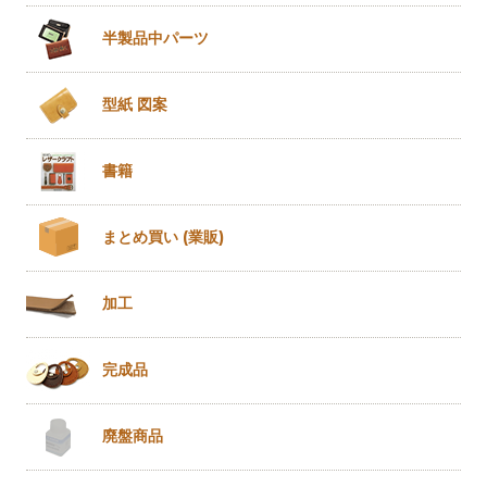
半製品
中パーツ
型紙 図案
書籍
まとめ買い
(業販)
加工
完成品
廃盤商品