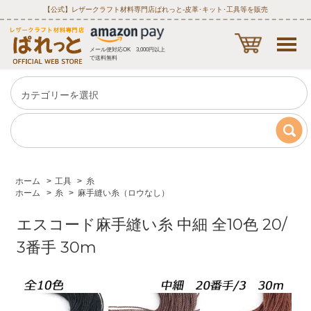
【公式】レザークラフト材料専門店ぱれっと‐皮革･キット･工具等を販売
メール便対応OK 3,000円以上
で送料無料
ホーム
>
工具
>
糸
ホーム
>
糸
>
麻手縫い糸（ロウなし）
エスコード麻手縫い糸 中細 全10色 20/
3番手 30m