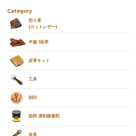
Category
切り革
(カットレザー)
半裁 1枚革
皮革キット
工具
刻印
染料 溶剤
接着剤
金具