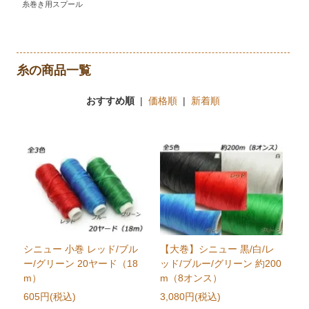
糸巻き用スプール
糸の商品一覧
おすすめ順
|
価格順
|
新着順
シニュー 小巻 レッド/ブル
【大巻】シニュー 黒/白/レ
ー/グリーン 20ヤード（18
ッド/ブルー/グリーン 約200
m）
m（8オンス）
605円(税込)
3,080円(税込)