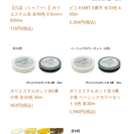
【六花（リゥファ）】ポリ
ビニモMBT 0番手 全33色 4
エステル糸 全48色 0.5mm×
00m
約50m
2,354円(税込)
715円(税込)
ポリエステルボンド糸0番
ポリエステルボンド糸 0番
小巻 全16色 30m
小巻 ベーシックカラーセッ
ト 6色 各30m
363円(税込)
1,980円(税込)