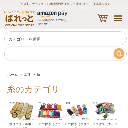
【公式】レザークラフト材料専門店ぱれっと‐皮革･キット･工具等を販売
メール便対応OK 3,000円以上
で送料無料
ホーム
>
工具
>
糸
糸のカテゴリ
ポリエステルボン
ロウ付糸（ビニ
ロウ付糸（ポリエ
ロウ付糸（ナイロ