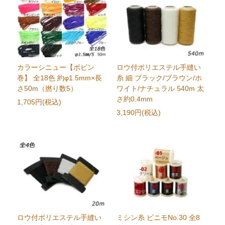
カラーシニュー【ボビン
ロウ付ポリエステル手縫い
巻】 全18色 約φ1.5mm×長
糸 細 ブラック/ブラウン/ホ
さ50m（撚り数5）
ワイト/ナチュラル 540m 太
さ約0.4mm
1,705円(税込)
3,190円(税込)
ロウ付ポリエステル手縫い
ミシン糸 ビニモNo.30 全8