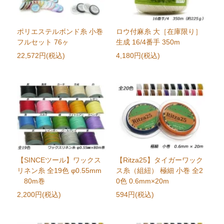
ポリエステルボンド糸 小巻
ロウ付麻糸 大［在庫限り］
フルセット 76ヶ
生成 16/4番手 350m
22,572円(税込)
4,180円(税込)
【SINCEツール】ワックス
【Ritza25】タイガーワック
リネン糸 全19色 φ0.55mm
ス糸（組紐） 極細 小巻 全2
80m巻
0色 0.6mm×20m
2,200円(税込)
594円(税込)