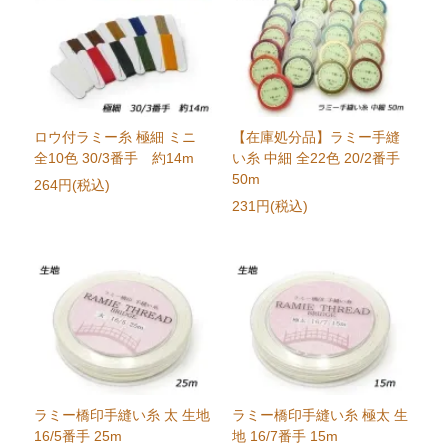
ロウ付ラミー糸 極細 ミニ
【在庫処分品】ラミー手縫
全10色 30/3番手 約14m
い糸 中細 全22色 20/2番手
50m
264円(税込)
231円(税込)
ラミー橋印手縫い糸 太 生地
ラミー橋印手縫い糸 極太 生
16/5番手 25m
地 16/7番手 15m