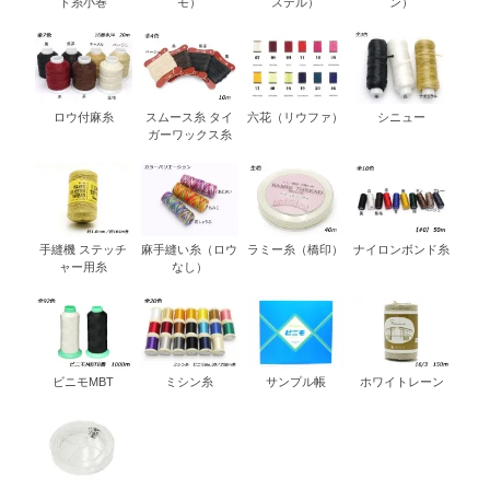
ド糸小巻
モ）
ステル）
ン）
ロウ付麻糸
スムース糸 タイ
六花（リウファ）
シニュー
ガーワックス糸
手縫機 ステッチ
麻手縫い糸（ロウ
ラミー糸（橋印）
ナイロンボンド糸
ャー用糸
なし）
ビニモMBT
ミシン糸
サンプル帳
ホワイトレーン