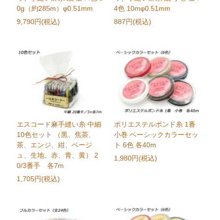
0g（約285m）φ0.51mm
4色 10mφ0.51mm
9,790円(税込)
887円(税込)
エスコード麻手縫い糸 中細
ポリエステルボンド糸 1番
10色セット （黒、焦茶、
小巻 ベーシックカラーセッ
茶、エンジ、紺、ベージ
ト 6色 各40m
ュ、生地、赤、青、黄） 2
1,980円(税込)
0/3番手 各7m
1,705円(税込)