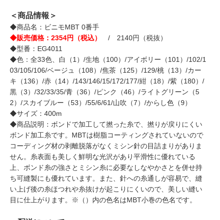
＜商品情報＞
◆商品名：ビニモMBT 0番手
◆販売価格：2354円（税込）
/ 2140円（税抜）
◆型番：EG4011
◆色：全33色、白（1）/生地（100）/アイボリー（101）/102/1
03/105/106/ベージュ（108）/焦茶（125）/129/桃（13）/カー
キ（136）/赤（14）/143/146/15/172/177/紺（18）/紫（180）/
黒（3）/32/33/35/青（36）/ピンク（46）/ライトグリーン（5
2）/スカイブルー（53）/55/6/61/山吹（7）/からし色（9）
◆サイズ：400m
◆商品説明：ボンドで加工して撚った糸で、撚りが戻りにくい
ボンド加工糸です。MBTは樹脂コーティングされていないので
コーディング材の剥離脱落がなくミシン針の目詰まりがありま
せん。糸表面も美しく鮮明な光沢があり平滑性に優れている
上、ボンド糸の強さとミシン糸に必要なしなやかさとを併せ持
ち可縫製にも優れています。また、針への糸通しが容易で、縫
い上げ後の糸ほつれや糸抜けが起こりにくいので、美しい縫い
目に仕上がります。※（）内の色名はMBT小巻の色名です。