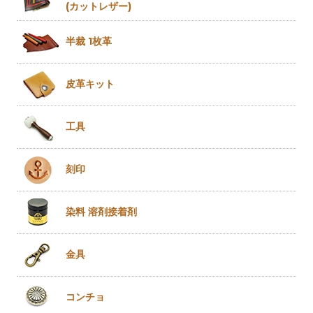
(カットレザー)
半裁 1枚革
皮革キット
工具
刻印
染料 溶剤
接着剤
金具
コンチョ