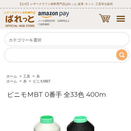
【公式】レザークラフト材料専門店ぱれっと‐皮革･キット･工具等を販売
メール便対応OK 3,000円以上
で送料無料
ホーム
>
工具
>
糸
ホーム
>
糸
>
ビニモMBT
ビニモMBT 0番手 全33色 400m