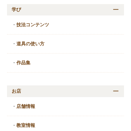
学び
・
技法コンテンツ
・
道具の使い方
・
作品集
お店
・
店舗情報
・
教室情報