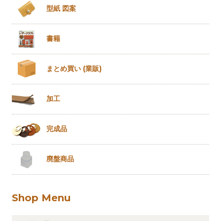
型紙 図案
書籍
まとめ買い
(業販)
加工
完成品
廃盤商品
Shop Menu