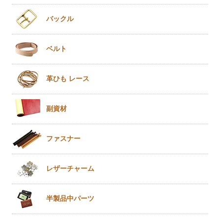
バックル
ベルト
革ひも
レース
副資材
ファスナー
レザー
チャーム
半製品
中パーツ