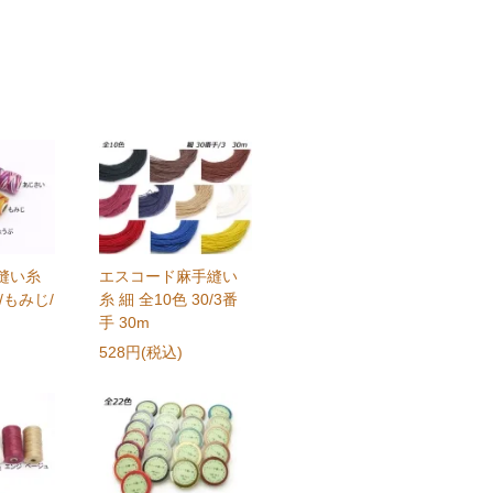
縫い糸
エスコード麻手縫い
/もみじ/
糸 細 全10色 30/3番
手 30m
528円(税込)