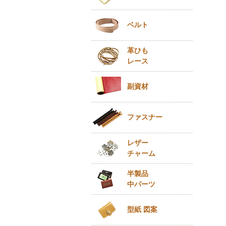
ベルト
革ひも
レース
副資材
ファスナー
レザー
チャーム
半製品
中パーツ
型紙 図案