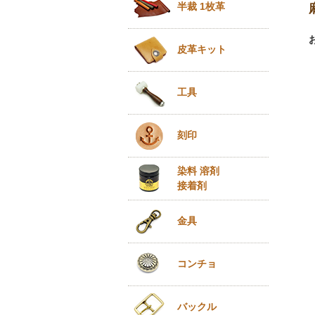
半裁 1枚革
皮革キット
工具
刻印
染料 溶剤
接着剤
金具
コンチョ
バックル