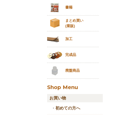
書籍
まとめ買い
(業販)
加工
完成品
廃盤商品
Shop Menu
お買い物
・
初めての方へ