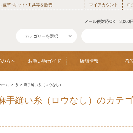
‐皮革･キット･工具等を販売
マイアカウント
ロ
メール便対応OK 3,00
ての方へ
お買い物ガイド
店舗情報
教
ホーム
>
糸
>
麻手縫い糸（ロウなし）
麻手縫い糸（ロウなし）のカテ