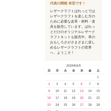
代表の関根 有宏です！
レザークラフトぱれっとでは
レザークラフトを楽しむ方の
ために必要な皮革・材料・道
具を販売しています。ぱれっ
とだけのオリジナルレザーク
ラフトキットも販売中。革の
おもしろさがさまざまに楽し
めるレザークラフトの世界
へ、ようこそ！
2026年8月
日
月
火
水
木
金
土
1
2
3
4
5
6
7
8
9
10
11
12
13
14
15
16
17
18
19
20
21
22
23
24
25
26
27
28
29