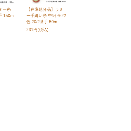
ミー糸
【在庫処分品】ラミ
手 150m
ー手縫い糸 中細 全22
色 20/2番手 50m
231円(税込)