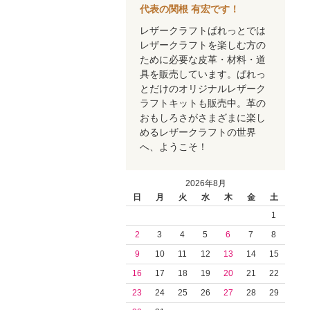
代表の関根 有宏です！
レザークラフトぱれっとでは
レザークラフトを楽しむ方の
ために必要な皮革・材料・道
具を販売しています。ぱれっ
とだけのオリジナルレザーク
ラフトキットも販売中。革の
おもしろさがさまざまに楽し
めるレザークラフトの世界
へ、ようこそ！
2026年8月
日
月
火
水
木
金
土
1
2
3
4
5
6
7
8
9
10
11
12
13
14
15
16
17
18
19
20
21
22
23
24
25
26
27
28
29