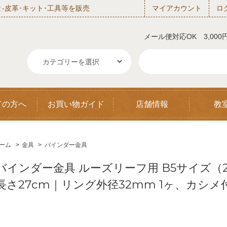
‐皮革･キット･工具等を販売
マイアカウント
ロ
メール便対応OK 3,00
ての方へ
お買い物ガイド
店舗情報
教
ーム
>
金具
>
バインダー金具
バインダー金具 ルーズリーフ用 B5サイズ（2
長さ27cm｜リング外径32mm 1ヶ、カシメ