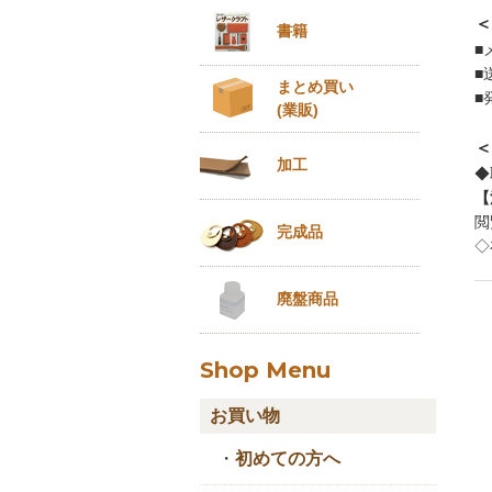
＜
書籍
■
■
まとめ買い
■
(業販)
＜
加工
◆
【
閲
完成品
◇
廃盤商品
Shop Menu
お買い物
・
初めての方へ