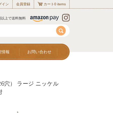
グイン
会員登録
カート
0
items
0円以上で送料無料
室情報
お問い合わせ
6穴） ラージ ニッケル
付