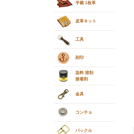
半裁 1枚革
皮革キット
工具
刻印
染料 溶剤
接着剤
金具
コンチョ
バックル