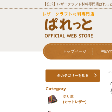
【公式】レザークラフト材料専門店ぱれっと
トップページ
初め
ホ
全カテゴリーを見る
Category
切り革
(カットレザー)