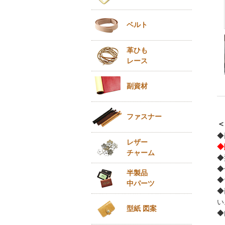
ベルト
革ひも
レース
副資材
ファスナー
＜
◆
レザー
◆
チャーム
◆
◆
半製品
◆
中パーツ
◆
い
型紙 図案
◆