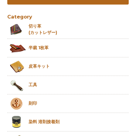
Category
切り革
(カットレザー)
半裁 1枚革
皮革キット
工具
刻印
染料 溶剤
接着剤