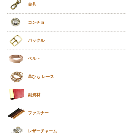
金具
コンチョ
バックル
ベルト
革ひも
レース
副資材
ファスナー
レザー
チャーム