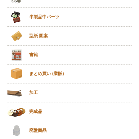
半製品
中パーツ
型紙 図案
書籍
まとめ買い
(業販)
加工
完成品
廃盤商品