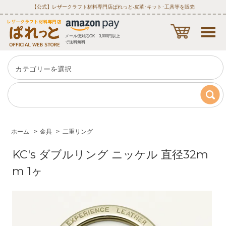
【公式】レザークラフト材料専門店ぱれっと‐皮革･キット･工具等を販売
メール便対応OK 3,000円以上
で送料無料
ホーム
>
金具
>
二重リング
KC's ダブルリング ニッケル 直径32m
m 1ヶ