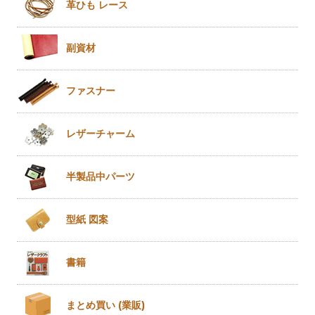
革ひも
レース
副資材
ファスナー
レザー
チャーム
半製品
中パーツ
型紙 図案
書籍
まとめ買い
(業販)