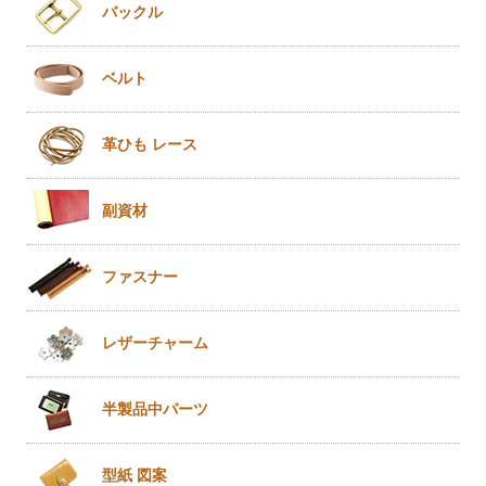
バックル
ベルト
革ひも
レース
副資材
ファスナー
レザー
チャーム
半製品
中パーツ
型紙 図案