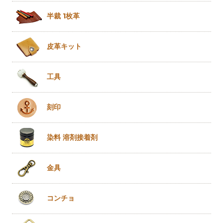
半裁 1枚革
皮革キット
工具
刻印
染料 溶剤
接着剤
金具
コンチョ