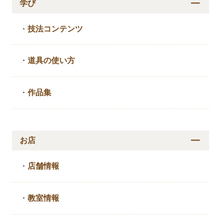
学び
・
技法コンテンツ
・
道具の使い方
・
作品集
お店
・
店舗情報
・
教室情報