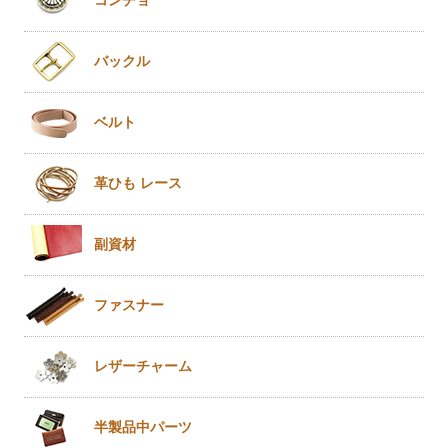
コンチョ
バックル
ベルト
革ひも
レース
副資材
ファスナー
レザー
チャーム
半製品
中パーツ