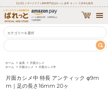
【公式】レザークラフト材料専門店ぱれっと‐皮革･キット･工具等を販売
メール便対応OK 3,000円以上
で送料無料
ホーム
>
金具
>
片面カシメ
ホーム
>
片面カシメ
>
片面カシメ中
片面カシメ中 特長 アンティック φ9m
m｜足の長さ16mm 20ヶ