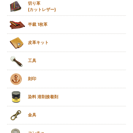
切り革
(カットレザー)
半裁 1枚革
皮革キット
工具
刻印
染料 溶剤
接着剤
金具