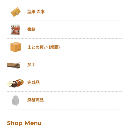
型紙 図案
書籍
まとめ買い
(業販)
加工
完成品
廃盤商品
Shop Menu