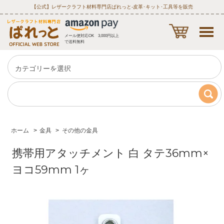
【公式】レザークラフト材料専門店ぱれっと‐皮革･キット･工具等を販売
メール便対応OK 3,000円以上
で送料無料
ホーム
>
金具
>
その他の金具
携帯用アタッチメント 白 タテ36mm×
ヨコ59mm 1ヶ