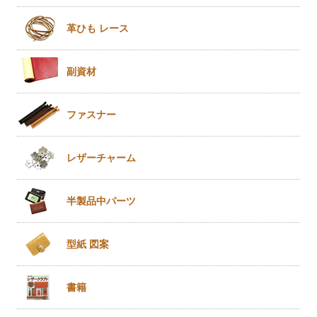
革ひも
レース
副資材
ファスナー
レザー
チャーム
半製品
中パーツ
型紙 図案
書籍