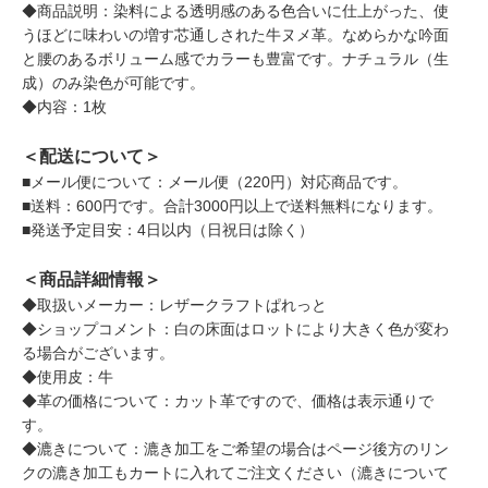
◆商品説明：染料による透明感のある色合いに仕上がった、使
うほどに味わいの増す芯通しされた牛ヌメ革。なめらかな吟面
と腰のあるボリューム感でカラーも豊富です。ナチュラル（生
成）のみ染色が可能です。
◆内容：1枚
＜配送について＞
■メール便について：メール便（220円）対応商品です。
■送料：600円です。合計3000円以上で送料無料になります。
■発送予定目安：4日以内（日祝日は除く）
＜商品詳細情報＞
◆取扱いメーカー：レザークラフトぱれっと
◆ショップコメント：白の床面はロットにより大きく色が変わ
る場合がございます。
◆使用皮：牛
◆革の価格について：カット革ですので、価格は表示通りで
す。
◆漉きについて：漉き加工をご希望の場合はページ後方のリン
クの漉き加工もカートに入れてご注文ください（漉きについて