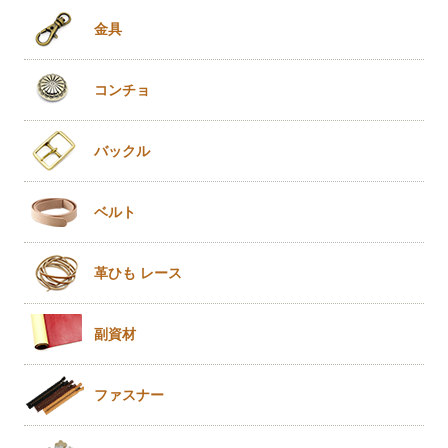
金具
コンチョ
バックル
ベルト
革ひも
レース
副資材
ファスナー