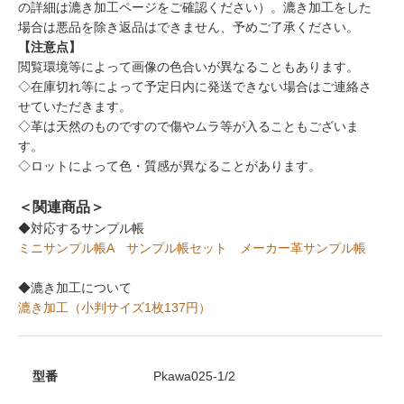
の詳細は漉き加工ページをご確認ください）。漉き加工をした
場合は悪品を除き返品はできません、予めご了承ください。
【注意点】
閲覧環境等によって画像の色合いが異なることもあります。
◇在庫切れ等によって予定日内に発送できない場合はご連絡さ
せていただきます。
◇革は天然のものですので傷やムラ等が入ることもございま
す。
◇ロットによって色・質感が異なることがあります。
＜関連商品＞
◆対応するサンプル帳
ミニサンプル帳A
サンプル帳セット
メーカー革サンプル帳
◆漉き加工について
漉き加工（小判サイズ1枚137円）
型番
Pkawa025-1/2