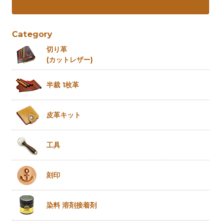
Category
切り革
(カットレザー)
半裁 1枚革
皮革キット
工具
刻印
染料 溶剤
接着剤