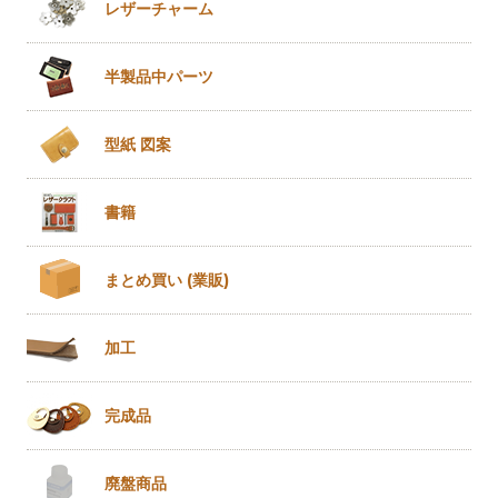
レザー
チャーム
半製品
中パーツ
型紙 図案
書籍
まとめ買い
(業販)
加工
完成品
廃盤商品