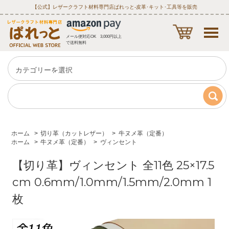
【公式】レザークラフト材料専門店ぱれっと‐皮革･キット･工具等を販売
メール便対応OK 3,000円以上
で送料無料
ホーム
>
切り革（カットレザー）
>
牛ヌメ革（定番）
ホーム
>
牛ヌメ革（定番）
>
ヴィンセント
【切り革】ヴィンセント 全11色 25×17.5
cm 0.6mm/1.0mm/1.5mm/2.0mm 1
枚