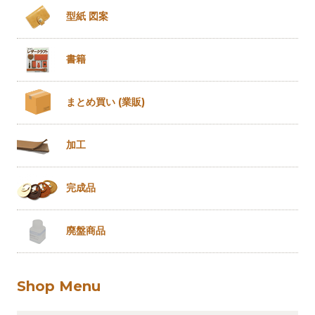
型紙 図案
書籍
まとめ買い
(業販)
加工
完成品
廃盤商品
Shop Menu