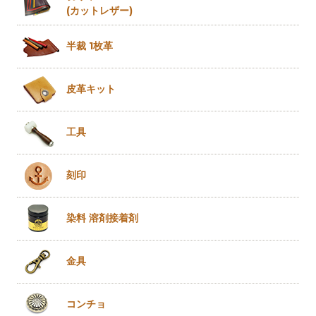
(カットレザー)
半裁 1枚革
皮革キット
工具
刻印
染料 溶剤
接着剤
金具
コンチョ