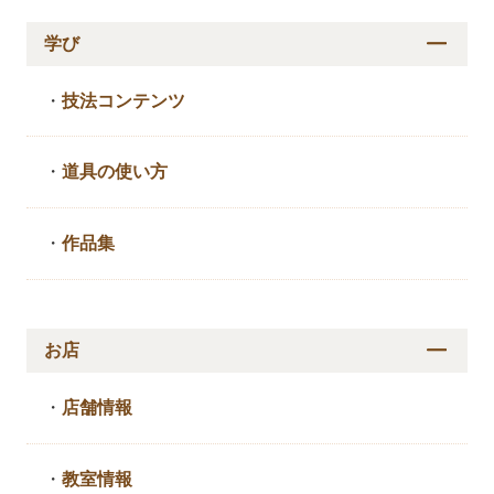
学び
・
技法コンテンツ
・
道具の使い方
・
作品集
お店
・
店舗情報
・
教室情報