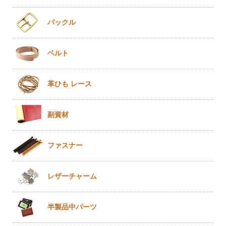
バックル
ベルト
革ひも
レース
副資材
ファスナー
レザー
チャーム
半製品
中パーツ