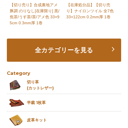
【切り売り】合成裏地アメ
【在庫処分品】【切り売
豚調 のりなし[在庫限り] 黒/
り】ナイロンツイル 全7色
焦茶/うす茶/茶/アメ色 33×9
33×122cm 0.2mm厚 1巻
5cm 0.3mm厚 1巻
全カテゴリーを見る
Category
切り革
(カットレザー)
半裁 1枚革
皮革キット