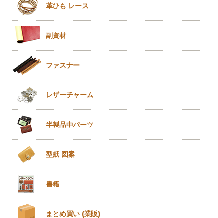
革ひも
レース
副資材
ファスナー
レザー
チャーム
半製品
中パーツ
型紙 図案
書籍
まとめ買い
(業販)