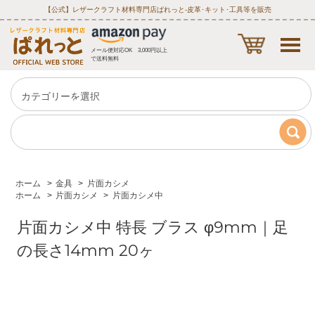
【公式】レザークラフト材料専門店ぱれっと‐皮革･キット･工具等を販売
メール便対応OK 3,000円以上
で送料無料
ホーム
>
金具
>
片面カシメ
ホーム
>
片面カシメ
>
片面カシメ中
片面カシメ中 特長 ブラス φ9mm｜足
の長さ14mm 20ヶ