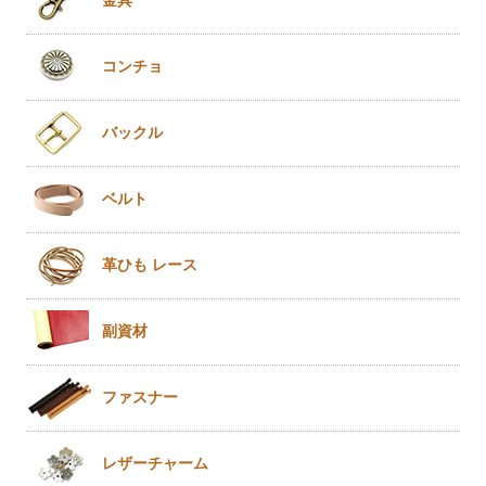
金具
コンチョ
バックル
ベルト
革ひも
レース
副資材
ファスナー
レザー
チャーム