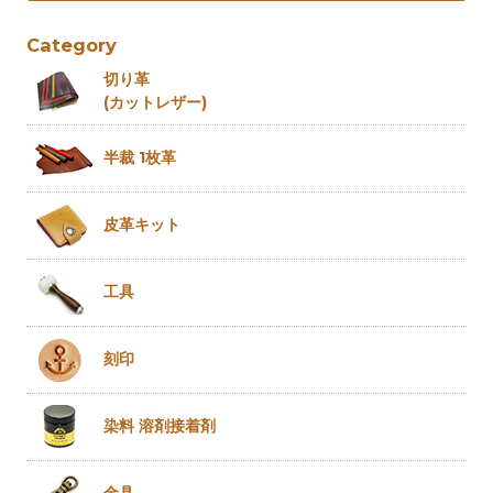
Category
切り革
(カットレザー)
半裁 1枚革
皮革キット
工具
刻印
染料 溶剤
接着剤