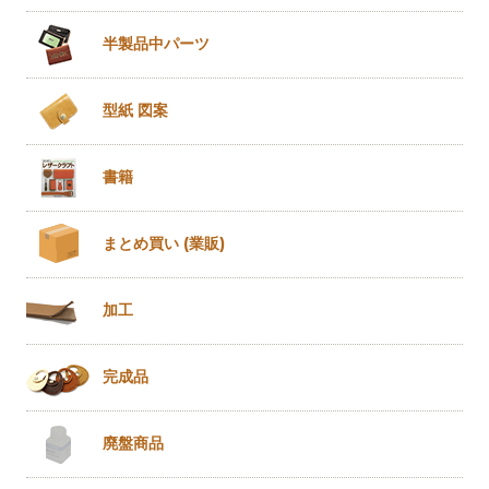
半製品
中パーツ
型紙 図案
書籍
まとめ買い
(業販)
加工
完成品
廃盤商品