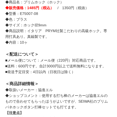
◆商品名：プリムホック（ホック）
◆販売価格：1485円（税込）
/ 1350円（税抜）
◆型番：E75007-08
◆色：ブラス
◆サイズ：ホック径9mm
◆商品説明：イタリア PRYM社製こだわりの高級ホック。専
用打具あり。真鍮製です。
◆内容：10ヶ
＜配送について＞
■メール便について：メール便（220円）対応商品です。
■送料：600円です。合計3000円以上で送料無料になります。
■発送予定目安：4日以内（日祝日は除く）
＜商品詳細情報＞
◆取扱いメーカー：協進エル
◆ショップコメント：使用する打ち棒のメーカーは協進エルの
もので合わせてもらったほうがよいですが、SEIWA社のプリム
バネホックボタン打棒セットでも打てます。
【注意点】