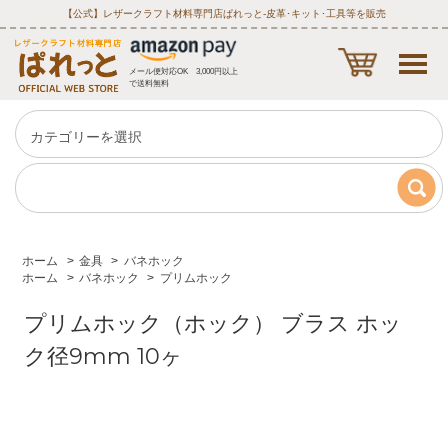
【公式】レザークラフト材料専門店ぱれっと‐皮革･キット･工具等を販売
メール便対応OK 3,000円以上
で送料無料
ホーム
>
金具
>
バネホック
ホーム
>
バネホック
>
プリムホック
プリムホック（ホック） ブラス ホッ
ク径9mm 10ヶ