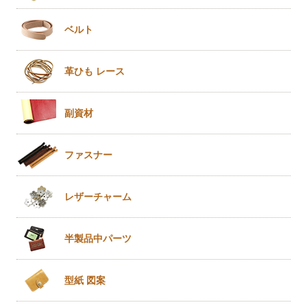
ベルト
革ひも
レース
副資材
ファスナー
レザー
チャーム
半製品
中パーツ
型紙 図案