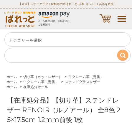
【公式】レザークラフト材料専門店ぱれっと‐皮革･キット･工具等を販売
メール便対応OK 3,000円以上
で送料無料
ホーム
>
切り革（カットレザー）
>
牛クローム革（定番）
ホーム
>
牛クローム革（定番）
>
ステンドグラスレザー
ホーム
>
在庫処分セール
【在庫処分品】【切り革】ステンドレ
ザー RENOIR（ルノアール） 全8色 2
5×17.5cm 1.2mm前後 1枚