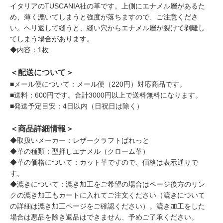
イタリアのTUSCANIA社の革です。上側にエナメル層があるた
め、薄く漉いてしまうと強度が落ちますので、ご注意くださ
い。ヘリ返して縫うと、縫い穴からエナメル層が裂けて剥離し
てしまう場合があります。
◆内容：1枚
＜配送について＞
■メール便について：メール便（220円）対応商品です。
■送料：600円です。合計3000円以上で送料無料になります。
■発送予定目安：4日以内（日祝日は除く）
＜商品詳細情報＞
◆取扱いメーカー：レザークラフトぱれっと
◆革の種類：型押しエナメル（クローム革）
◆革の価格について：カット革ですので、価格は表示通りで
す。
◆漉きについて：漉き加工をご希望の場合はページ後方のリン
クの漉き加工もカートに入れてご注文ください（漉きについて
の詳細は漉き加工ページをご確認ください）。漉き加工をした
場合は悪品を除き返品はできません、予めご了承ください。