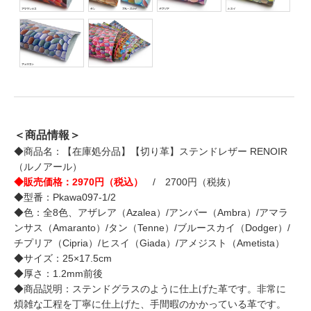
＜商品情報＞
◆商品名：【在庫処分品】【切り革】ステンドレザー RENOIR
（ルノアール）
◆販売価格：2970円（税込）
/ 2700円（税抜）
◆型番：Pkawa097-1/2
◆色：全8色、アザレア（Azalea）/アンバー（Ambra）/アマラ
ンサス（Amaranto）/タン（Tenne）/ブルースカイ（Dodger）/
チプリア（Cipria）/ヒスイ（Giada）/アメジスト（Ametista）
◆サイズ：25×17.5cm
◆厚さ：1.2mm前後
◆商品説明：ステンドグラスのように仕上げた革です。非常に
煩雑な工程を丁寧に仕上げた、手間暇のかかっている革です。