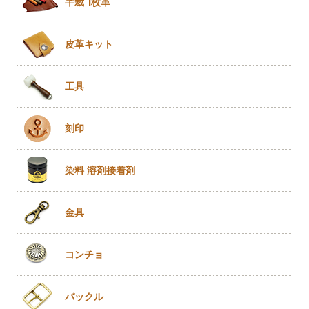
半裁 1枚革
皮革キット
工具
刻印
染料 溶剤
接着剤
金具
コンチョ
バックル