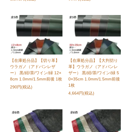
【在庫処分品】【切り革】
【在庫処分品】【大判切り
ウラガノ（アドバンレザ
革】ウラガノ（アドバンレ
ー） 黒/紺/茶/ワイン/緑 12×
ザー） 黒/紺/茶/ワイン/緑 5
8cm 1.0mm/1.5mm前後 1枚
0×35cm 1.0mm/1.5mm前後
1枚
290円(税込)
4,664円(税込)