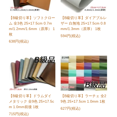
【B級切り革】ソフトクロー
【B級切り革】ダイアブルレ
ム 全3色 25×17.5cm 0.7m
ザー 白無地 25×17.5cm 0.8
m/1.2mm/1.6mm（原厚） 1
mm/1.3mm（原厚） 1枚
枚
594円(税込)
638円(税込)
【B級切り革】ドラムダイ
【B級切り革】ラーチェ 全2
メタリック 全9色 25×17.5c
9色 25×17.5cm 1.0mm 1枚
m 1.0mm前後 1枚
627円(税込)
715円(税込)