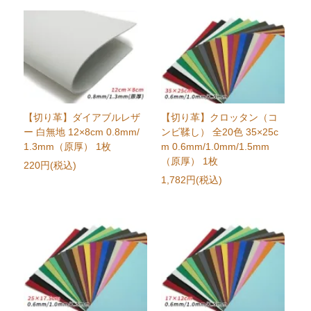
【切り革】ダイアブルレザ
【切り革】クロッタン（コ
ー 白無地 12×8cm 0.8mm/
ンビ鞣し） 全20色 35×25c
1.3mm（原厚） 1枚
m 0.6mm/1.0mm/1.5mm
（原厚） 1枚
220円(税込)
1,782円(税込)