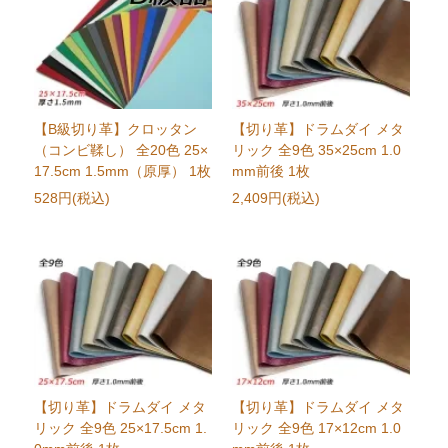
【B級切り革】クロッタン
【切り革】ドラムダイ メタ
（コンビ鞣し） 全20色 25×
リック 全9色 35×25cm 1.0
17.5cm 1.5mm（原厚） 1枚
mm前後 1枚
528円(税込)
2,409円(税込)
【切り革】ドラムダイ メタ
【切り革】ドラムダイ メタ
リック 全9色 25×17.5cm 1.
リック 全9色 17×12cm 1.0