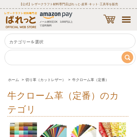
【公式】レザークラフト材料専門店ぱれっと‐皮革･キット･工具等を販売
メール便対応OK 3,000円以上
で送料無料
ホーム
>
切り革（カットレザー）
>
牛クローム革（定番）
牛クローム革（定番）のカ
テゴリ