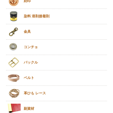
刻印
染料 溶剤
接着剤
金具
コンチョ
バックル
ベルト
革ひも
レース
副資材