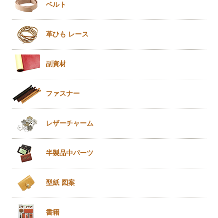
ベルト
革ひも
レース
副資材
ファスナー
レザー
チャーム
半製品
中パーツ
型紙 図案
書籍