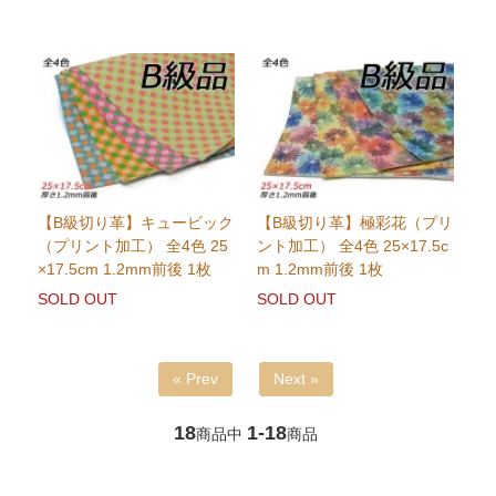
【B級切り革】キュービック
【B級切り革】極彩花（プリ
（プリント加工） 全4色 25
ント加工） 全4色 25×17.5c
×17.5cm 1.2mm前後 1枚
m 1.2mm前後 1枚
SOLD OUT
SOLD OUT
« Prev
Next »
18
1-18
商品中
商品