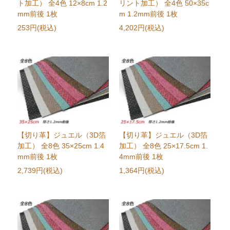
ト加工） 全4色 12×8cm 1.2
リント加工） 全4色 50×35c
mm前後 1枚
m 1.2mm前後 1枚
253円(税込)
4,202円(税込)
【切り革】ジュエル（3D箔
【切り革】ジュエル（3D箔
加工） 全8色 35×25cm 1.4
加工） 全8色 25×17.5cm 1.
mm前後 1枚
4mm前後 1枚
2,739円(税込)
1,364円(税込)