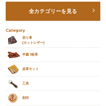
全カテゴリーを見る
Category
切り革
(カットレザー)
半裁 1枚革
皮革キット
工具
刻印