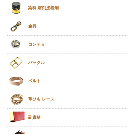
染料 溶剤
接着剤
金具
コンチョ
バックル
ベルト
革ひも
レース
副資材