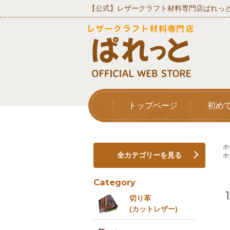
【公式】レザークラフト材料専門店ぱれっと
トップページ
初め
ホ
全カテゴリーを見る
ホ
Category
切り革
(カットレザー)