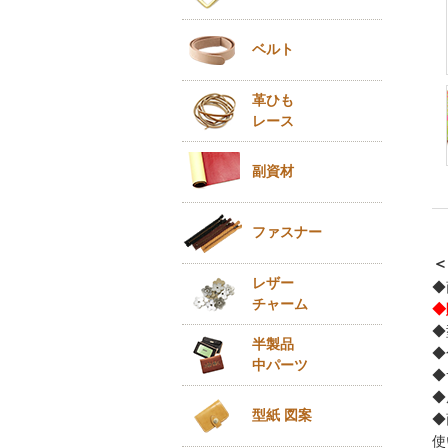
ベルト
革ひも
レース
副資材
ファスナー
＜
レザー
◆
チャーム
◆
◆
半製品
◆
中パーツ
◆
◆
型紙 図案
◆
使