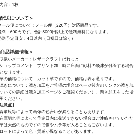
内容：1枚
配送について＞
メール便について：メール便（220円）対応商品です。
送料：600円です。合計3000円以上で送料無料になります。
発送予定目安：4日以内（日祝日は除く）
商品詳細情報＞
取扱いメーカー：レザークラフトぱれっと
ショップコメント：プリント加工時に床面に顔料の飛沫が付着する場合
となります。
革の価格について：カット革ですので、価格は表示通りです。
漉きについて：漉き加工をご希望の場合はページ後方のリンクの漉き加
ついての詳細は漉き加工ページをご確認ください）。漉き加工をした場
承ください。
注意点】
覧環境等によって画像の色合いが異なることもあります。
在庫切れ等によって予定日内に発送できない場合はご連絡させていただ
革は天然のものですので傷やムラ等が入ることもございます。
ロットによって色・質感が異なることがあります。