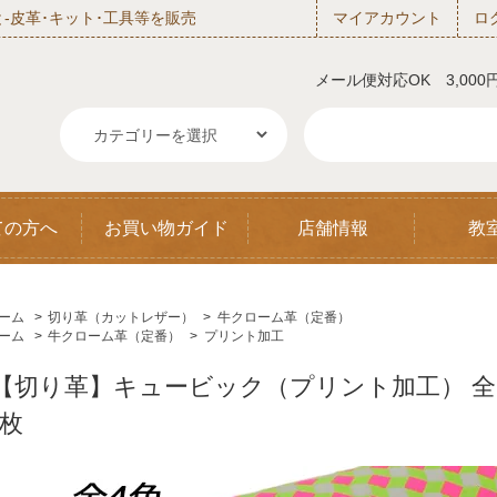
‐皮革･キット･工具等を販売
マイアカウント
ロ
メール便対応OK 3,00
ての方へ
お買い物ガイド
店舗情報
教
ーム
>
切り革（カットレザー）
>
牛クローム革（定番）
ーム
>
牛クローム革（定番）
>
プリント加工
【切り革】キュービック（プリント加工） 全4色 
1枚