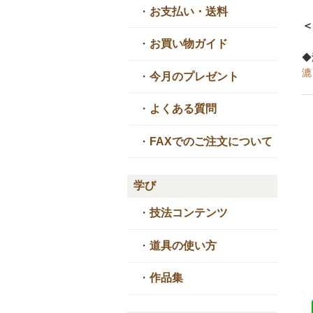
・
お支払い・送料
＜
・
お買い物ガイド
◆
漉
・
今月のプレゼント
・
よくある質問
・
FAXでのご注文について
学び
・
技法コンテンツ
・
道具の使い方
・
作品集