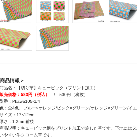
商品情報＞
商品名：【切り革】キュービック（プリント加工）
販売価格：583円（税込）
/ 530円（税抜）
型番：Pkawa105-1/4
色：全4色、ブルー×オレンジ/ピンク×グリーン/オレンジ×グリーン/イ
サイズ：17×12cm
厚さ：1.2mm前後
商品説明：キュービック柄をプリント加工で施した革です。下地にはヌ
いやすい牛クローム革です。