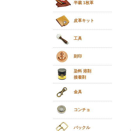
半裁 1枚革
皮革キット
工具
刻印
染料 溶剤
接着剤
金具
コンチョ
バックル