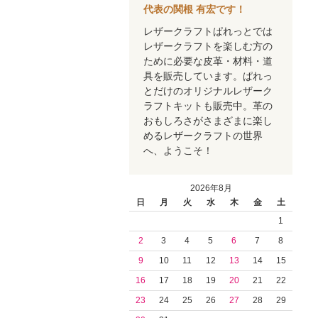
代表の関根 有宏です！
レザークラフトぱれっとでは
レザークラフトを楽しむ方の
ために必要な皮革・材料・道
具を販売しています。ぱれっ
とだけのオリジナルレザーク
ラフトキットも販売中。革の
おもしろさがさまざまに楽し
めるレザークラフトの世界
へ、ようこそ！
2026年8月
日
月
火
水
木
金
土
1
2
3
4
5
6
7
8
9
10
11
12
13
14
15
16
17
18
19
20
21
22
23
24
25
26
27
28
29