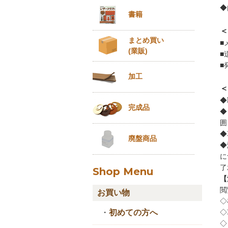
◆
書籍
＜
まとめ買い
■
(業販)
■
■
加工
＜
◆
完成品
◆
囲
◆
廃盤商品
◆
に
了
Shop Menu
【
閲
お買い物
◇
◇
・
初めての方へ
◇