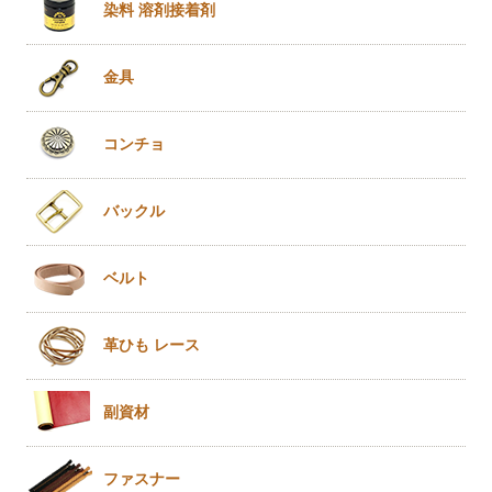
染料 溶剤
接着剤
金具
コンチョ
バックル
ベルト
革ひも
レース
副資材
ファスナー