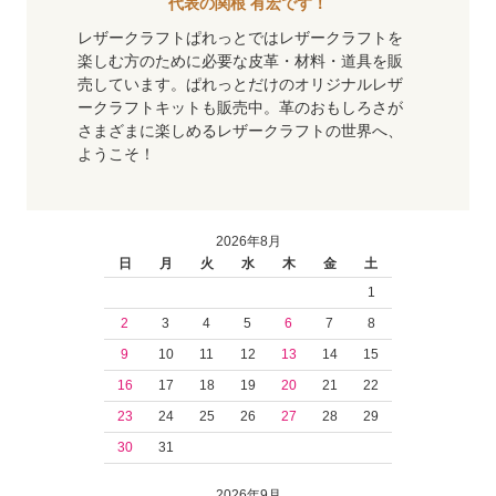
代表の関根 有宏です！
レザークラフトぱれっとではレザークラフトを
楽しむ方のために必要な皮革・材料・道具を販
売しています。ぱれっとだけのオリジナルレザ
ークラフトキットも販売中。革のおもしろさが
さまざまに楽しめるレザークラフトの世界へ、
ようこそ！
2026年8月
日
月
火
水
木
金
土
1
2
3
4
5
6
7
8
9
10
11
12
13
14
15
16
17
18
19
20
21
22
23
24
25
26
27
28
29
30
31
2026年9月