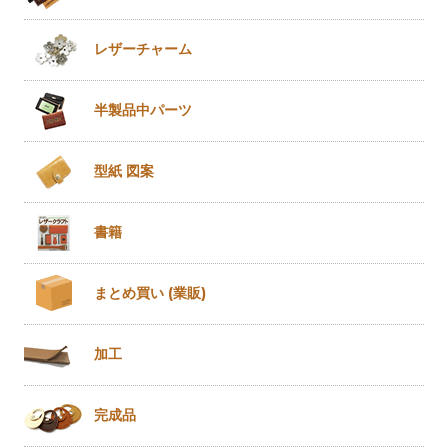
レザー
チャーム
半製品
中パーツ
型紙 図案
書籍
まとめ買い
(業販)
加工
完成品