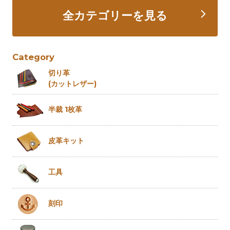
全カテゴリーを見る
Category
切り革
(カットレザー)
半裁 1枚革
皮革キット
工具
刻印