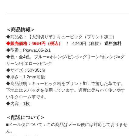
＜商品情報＞
◆商品名：【大判切り革】キュービック（プリント加工）
◆販売価格：4664円（税込）
/ 4240円（税抜）
送料無料
◆型番：Pkawa105-2/1
◆色：全4色、ブルー×オレンジ/ピンク×グリーン/オレンジ×グ
リーン/イエロー×ピンク
◆サイズ：50×35cm
◆厚さ：1.2mm前後
◆商品説明：キュービック柄をプリント加工で施した革です。
下地にはヌバックを使用しています。適度に柔らかく使いやす
い牛クローム革です。
◆内容：1枚
＜配送について＞
■メール便について：この商品はメール便には対応しておりませ
ん。