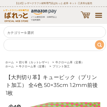
【公式】レザークラフト材料専門店ぱれっと‐皮革･キット･工具等を販売
メール便対応OK 3,000円以上
で送料無料
ホーム
>
切り革（カットレザー）
>
牛クローム革（定番）
ホーム
>
牛クローム革（定番）
>
プリント加工
【大判切り革】キュービック（プリン
ト加工） 全4色 50×35cm 1.2mm前後
1枚