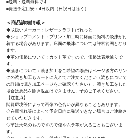
■送料：送料無料です
■発送予定目安：4日以内（日祝日は除く）
＜商品詳細情報＞
◆取扱いメーカー：レザークラフトぱれっと
◆ショップコメント：プリント加工時に床面に顔料の飛沫が付
着する場合があります。床面の飛沫については許容範囲となり
ます。
◆革の価格について：カット革ですので、価格は表示通りで
す。
◆漉きについて：漉き加工をご希望の場合はページ後方のリン
クの漉き加工もカートに入れてご注文ください（漉きについて
の詳細は漉き加工ページをご確認ください）。漉き加工をした
場合は悪品を除き返品はできません、予めご了承ください。
【注意点】
閲覧環境等によって画像の色合いが異なることもあります。
◇在庫切れ等によって予定日内に発送できない場合はご連絡さ
せていただきます。
◇革は天然のものですので傷やムラ等が入ることもございま
す。