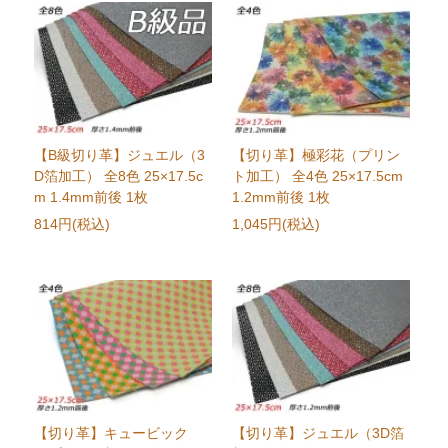
【B級切り革】ジュエル（3
【切り革】極彩花（プリン
D箔加工） 全8色 25×17.5c
ト加工） 全4色 25×17.5cm
m 1.4mm前後 1枚
1.2mm前後 1枚
814円(税込)
1,045円(税込)
【切り革】キュービック
【切り革】ジュエル（3D箔