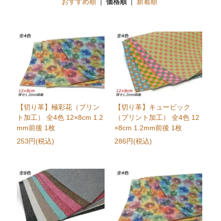
おすすめ順
|
価格順
|
新着順
【切り革】極彩花（プリン
【切り革】キュービック
ト加工） 全4色 12×8cm 1.2
（プリント加工） 全4色 12
mm前後 1枚
×8cm 1.2mm前後 1枚
253円(税込)
286円(税込)