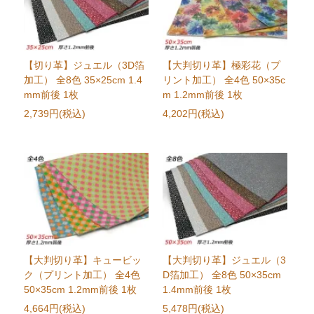
【切り革】ジュエル（3D箔
【大判切り革】極彩花（プ
加工） 全8色 35×25cm 1.4
リント加工） 全4色 50×35c
mm前後 1枚
m 1.2mm前後 1枚
2,739円(税込)
4,202円(税込)
【大判切り革】キュービッ
【大判切り革】ジュエル（3
ク（プリント加工） 全4色
D箔加工） 全8色 50×35cm
50×35cm 1.2mm前後 1枚
1.4mm前後 1枚
4,664円(税込)
5,478円(税込)