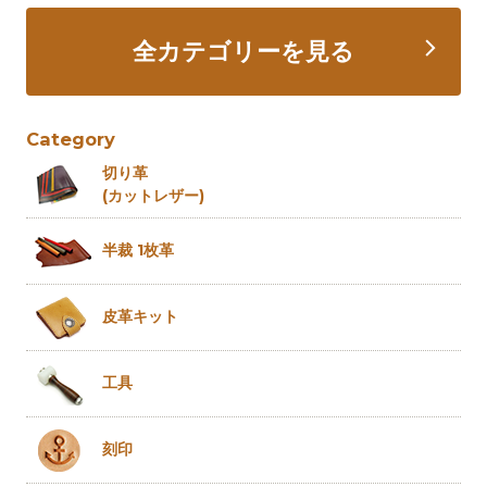
全カテゴリーを見る
Category
切り革
(カットレザー)
半裁 1枚革
皮革キット
工具
刻印