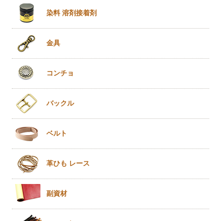
染料 溶剤
接着剤
金具
コンチョ
バックル
ベルト
革ひも
レース
副資材