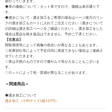
第行っていきます。
◆革の価格について：カット革ですので、価格は表示通りで
す。
◆漉きについて：漉き加工をご希望の場合はページ後方のリン
クの漉き加工もカートに入れてご注文ください（漉きについて
の詳細は漉き加工ページをご確認ください）。漉き加工をした
場合は悪品を除き返品はできません、予めご了承ください。
【注意点】
閲覧環境等によって画像の色合いが異なることもあります。
◇在庫切れ等によって予定日内に発送できない場合はご連絡さ
せていただきます。
◇革は天然のものですので傷やムラ等が入ることもございま
す。
◇ロットによって色・質感が異なることがあります。
＜関連商品＞
◆漉き加工について
漉き加工（小判サイズ1枚137円）