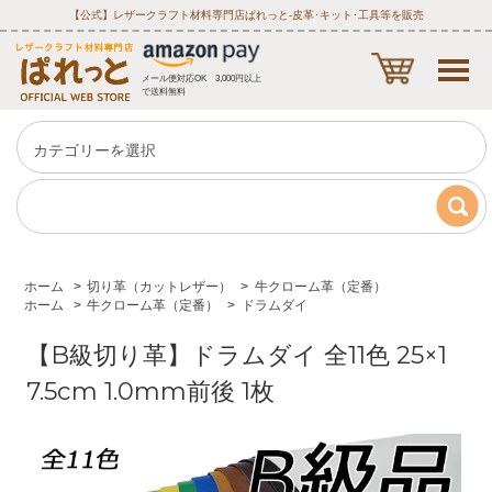
【公式】レザークラフト材料専門店ぱれっと‐皮革･キット･工具等を販売
メール便対応OK 3,000円以上
で送料無料
ホーム
>
切り革（カットレザー）
>
牛クローム革（定番）
ホーム
>
牛クローム革（定番）
>
ドラムダイ
【B級切り革】ドラムダイ 全11色 25×1
7.5cm 1.0mm前後 1枚