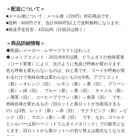
＜配送について＞
■メール便について：メール便（220円）対応商品です。
■送料：600円です。合計3000円以上で送料無料になります。
■発送予定目安：4日以内（日祝日は除く）
＜商品詳細情報＞
◆取扱いメーカー：レザークラフトぱれっと
◆ショップコメント：2021年8月以降、ドラムダイの色味変更
（コード変更）により、次のように色及び呼称が変わります。
色も呼称も変わらないものは、白と黒です。コードや呼称が変
わるだけで色味自体は変わらないものが6色、アプリコット
（新）←オレンジ（旧）、レモン（新）←黄（旧）、グリーン
（新）←緑（旧）、ブルー（新）←青（旧）、キャメル（新）
←薄茶（旧）、コーヒーブラウン（新）←焦茶（旧） です。
色味自体が変わるもの（旧ロットと新ロットが当面混ざるも
の）は3色、レッド（新）←赤（旧）、サクラピンク（新）←ピ
ンク（旧）、マロン（新）←茶（旧） です。なお、ゴールド
とシルバーは別ページ（ドラムダイメタリック）での販売とな
ります。旧ロットから新ロットへの切り替えは順次なくなり次