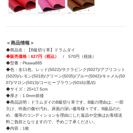
＜商品情報＞
◆商品名：【B級切り革】ドラムダイ
◆販売価格：627円（税込）
/ 570円（税抜）
◆型番：Pkawa885
◆色：全11色、レッド(5022)/サクラピンク(5027)/アプリコット
(5020)/レモン(5018)/グリーン(5035)/ブルー(5042)/キャメル(50
07)/マロン(5013)/コーヒーブラウン(5016)/黒/白
◆サイズ：25×17.5cm
◆厚さ：1.0mm前後
◆商品説明：ドラムダイのB級切り革です。B級の理由は、一部
欠け、吟面の傷や汚れ、床面の深い傷等様々です。B級品のた
め、傷等のコンディションを理由にした返品や交換はお客様送
料ご負担となりますので、予めご了承ください。
◆内容：1枚