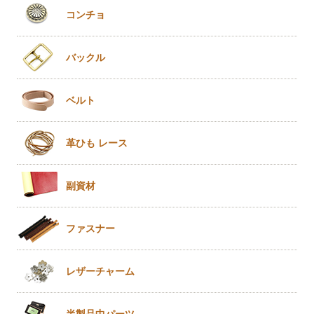
コンチョ
バックル
ベルト
革ひも
レース
副資材
ファスナー
レザー
チャーム
半製品
中パーツ