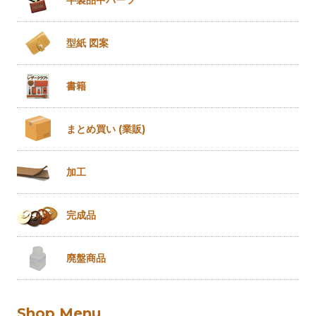
型紙 図案
書籍
まとめ買い
(業販)
加工
完成品
廃盤商品
Shop Menu