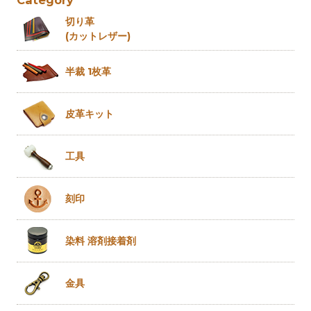
Category
切り革
(カットレザー)
半裁 1枚革
皮革キット
工具
刻印
染料 溶剤
接着剤
金具