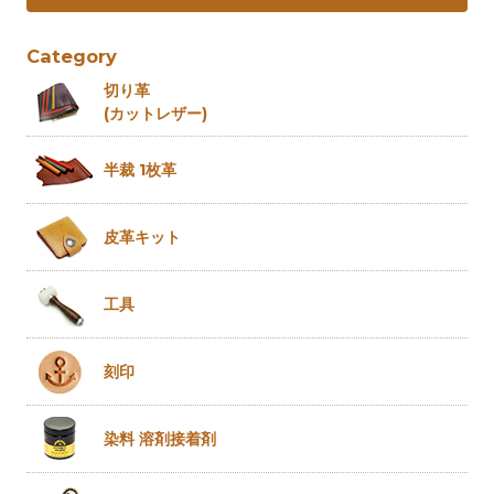
Category
切り革
(カットレザー)
半裁 1枚革
皮革キット
工具
刻印
染料 溶剤
接着剤