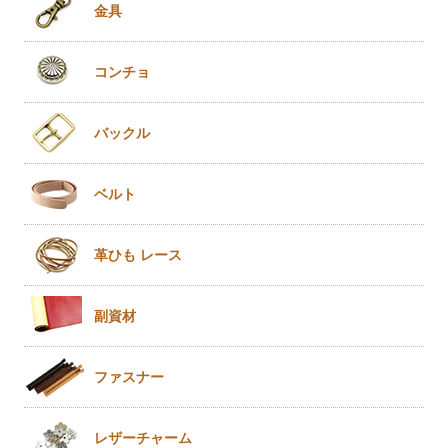
金具
コンチョ
バックル
ベルト
革ひも
レース
副資材
ファスナー
レザー
チャーム