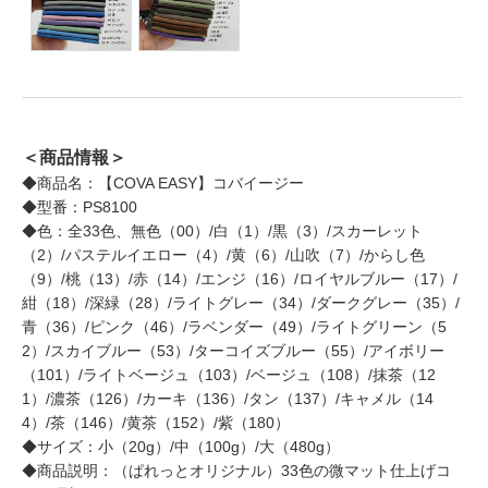
＜商品情報＞
◆商品名：【COVA EASY】コバイージー
◆型番：PS8100
◆色：全33色、無色（00）/白（1）/黒（3）/スカーレット
（2）/パステルイエロー（4）/黄（6）/山吹（7）/からし色
（9）/桃（13）/赤（14）/エンジ（16）/ロイヤルブルー（17）/
紺（18）/深緑（28）/ライトグレー（34）/ダークグレー（35）/
青（36）/ピンク（46）/ラベンダー（49）/ライトグリーン（5
2）/スカイブルー（53）/ターコイズブルー（55）/アイボリー
（101）/ライトベージュ（103）/ベージュ（108）/抹茶（12
1）/濃茶（126）/カーキ（136）/タン（137）/キャメル（14
4）/茶（146）/黄茶（152）/紫（180）
◆サイズ：小（20g）/中（100g）/大（480g）
◆商品説明：（ぱれっとオリジナル）33色の微マット仕上げコ