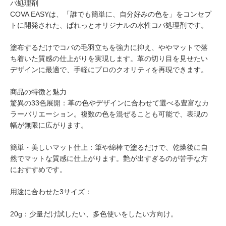
バ処理剤
COVA EASYは、「誰でも簡単に、自分好みの色を」をコンセプ
トに開発された、ぱれっとオリジナルの水性コバ処理剤です。
塗布するだけでコバの毛羽立ちを強力に抑え、ややマットで落
ち着いた質感の仕上がりを実現します。革の切り目を見せたい
デザインに最適で、手軽にプロのクオリティを再現できます。
商品の特徴と魅力
驚異の33色展開：革の色やデザインに合わせて選べる豊富なカ
ラーバリエーション。複数の色を混ぜることも可能で、表現の
幅が無限に広がります。
簡単・美しいマット仕上：筆や綿棒で塗るだけで、乾燥後に自
然でマットな質感に仕上がります。艶が出すぎるのが苦手な方
におすすめです。
用途に合わせた3サイズ：
20g：少量だけ試したい、多色使いをしたい方向け。