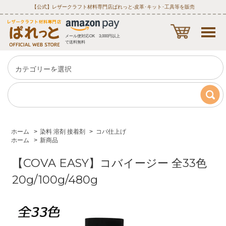
【公式】レザークラフト材料専門店ぱれっと‐皮革･キット･工具等を販売
メール便対応OK 3,000円以上
で送料無料
ホーム
>
染料 溶剤 接着剤
>
コバ仕上げ
ホーム
>
新商品
【COVA EASY】コバイージー 全33色
20g/100g/480g