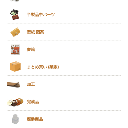
半製品
中パーツ
型紙 図案
書籍
まとめ買い
(業販)
加工
完成品
廃盤商品