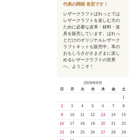
代表の関根 有宏です！
レザークラフトぱれっとでは
レザークラフトを楽しむ方の
ために必要な皮革・材料・道
具を販売しています。ぱれっ
とだけのオリジナルレザーク
ラフトキットも販売中。革の
おもしろさがさまざまに楽し
めるレザークラフトの世界
へ、ようこそ！
2026年8月
日
月
火
水
木
金
土
1
2
3
4
5
6
7
8
9
10
11
12
13
14
15
16
17
18
19
20
21
22
23
24
25
26
27
28
29