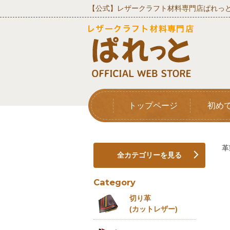
【公式】レザークラフト材料専門店ぱれっと
トップページ
初め
革
全カテゴリーを見る
Category
切り革
(カットレザー)