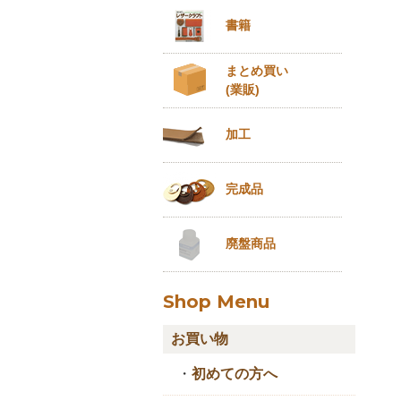
書籍
まとめ買い
(業販)
加工
完成品
廃盤商品
Shop Menu
お買い物
・
初めての方へ