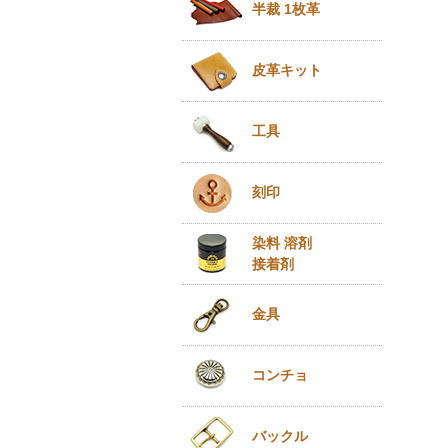
半裁 1枚革
皮革キット
工具
刻印
染料 溶剤
接着剤
金具
コンチョ
バックル