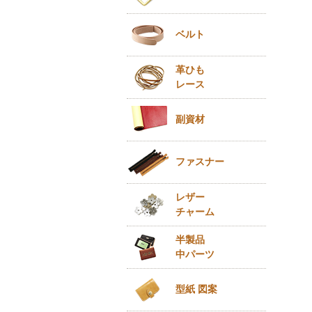
ベルト
革ひも
レース
副資材
ファスナー
レザー
チャーム
半製品
中パーツ
型紙 図案