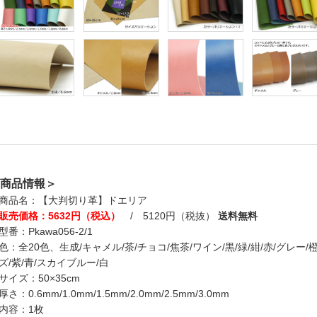
商品情報＞
商品名：【大判切り革】ドエリア
販売価格：5632円（税込）
/ 5120円（税抜）
送料無料
型番：Pkawa056-2/1
色：全20色、生成/キャメル/茶/チョコ/焦茶/ワイン/黒/緑/紺/赤/グレー
ズ/紫/青/スカイブルー/白
サイズ：50×35cm
厚さ：0.6mm/1.0mm/1.5mm/2.0mm/2.5mm/3.0mm
内容：1枚