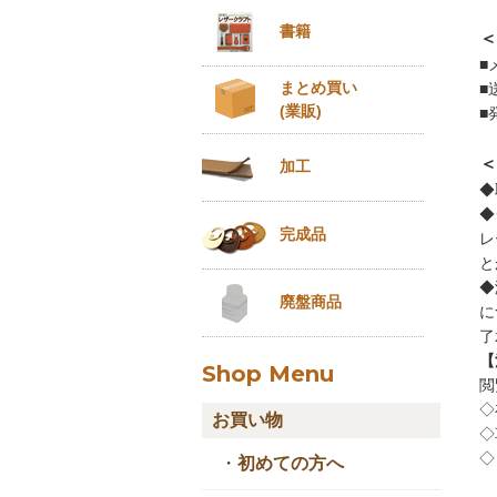
書籍
＜
■
まとめ買い
■
(業販)
■
＜
加工
◆
◆
完成品
レ
と
◆
廃盤商品
に
了
【
Shop Menu
閲
◇
お買い物
◇
◇
・
初めての方へ