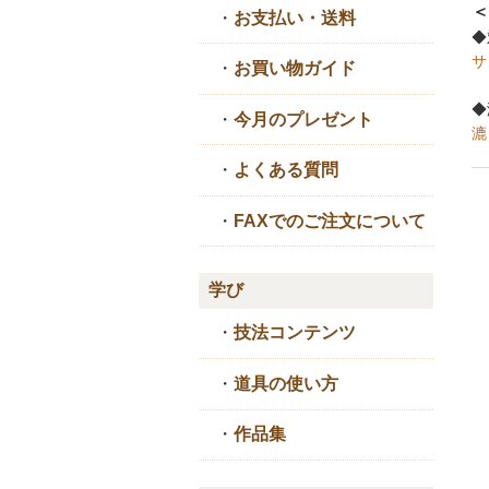
＜
・
お支払い・送料
◆
サ
・
お買い物ガイド
◆
・
今月のプレゼント
漉
・
よくある質問
・
FAXでのご注文について
学び
・
技法コンテンツ
・
道具の使い方
・
作品集