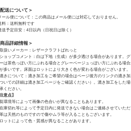
配送について＞
メール便について：この商品はメール便には対応しておりません。
送料：送料無料です
発送予定目安：4日以内（日祝日は除く）
商品詳細情報＞
取扱いメーカー：レザークラフトぱれっと
ショップコメント：白は下地（生成）が多少透ける場合があります。グ
ーは茶色っぽい方にぶれる場合とグレーベージュっぽい方にぶれる場合
が多いです。床面はロットにより大きく色が変わる場合がございます。
漉きについて：漉き加工をご希望の場合はページ後方のリンクの漉き加
ついての詳細は漉き加工ページをご確認ください）。漉き加工をした場
承ください。
注意点】
覧環境等によって画像の色合いが異なることもあります。
在庫切れ等によって予定日内に発送できない場合はご連絡させていただ
革は天然のものですので傷やムラ等が入ることもございます。
ロットによって色・質感が異なることがあります。