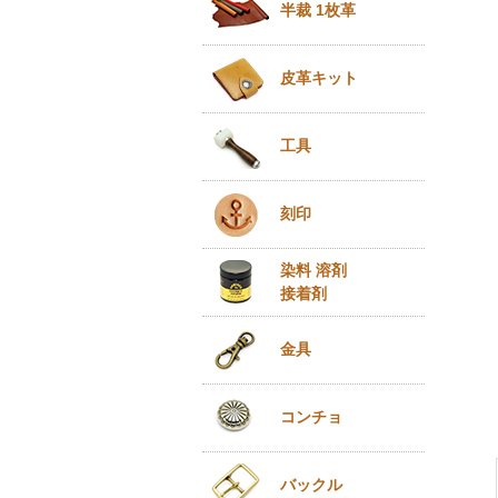
半裁 1枚革
皮革キット
工具
刻印
染料 溶剤
接着剤
金具
コンチョ
バックル