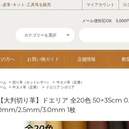
‐皮革･キット･工具等を販売
マイアカウント
ロ
メール便対応OK 3,00
ての方へ
お買い物ガイド
店舗情報
教
ーム
>
切り革（カットレザー）
>
牛ヌメ革（定番）
ーム
>
牛ヌメ革（定番）
>
ドエリア シボリア
【大判切り革】ドエリア 全20色 50×35cm 0.6
0mm/2.5mm/3.0mm 1枚