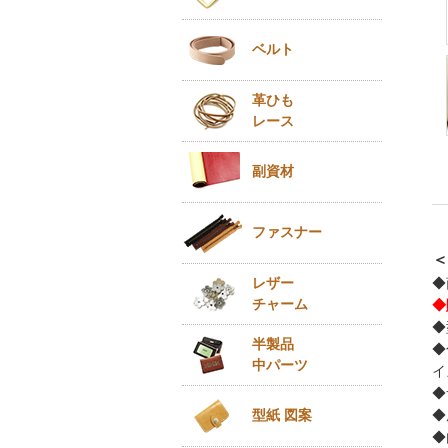
ベルト
革ひも
レース
副資材
ファスナー
＜
レザー
◆
チャーム
◆
◆
半製品
◆
中パーツ
イ
◆
◆
型紙 図案
◆