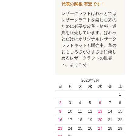
代表の関根 有宏です！
レザークラフトぱれっとでは
レザークラフトを楽しむ方の
ために必要な皮革・材料・道
具を販売しています。ぱれっ
とだけのオリジナルレザーク
ラフトキットも販売中。革の
おもしろさがさまざまに楽し
めるレザークラフトの世界
へ、ようこそ！
2026年8月
日
月
火
水
木
金
土
1
2
3
4
5
6
7
8
9
10
11
12
13
14
15
16
17
18
19
20
21
22
23
24
25
26
27
28
29