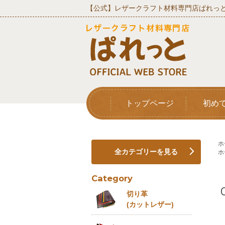
【公式】レザークラフト材料専門店ぱれっと
トップページ
初め
ホ
全カテゴリーを見る
ホ
Category
切り革
(カットレザー)