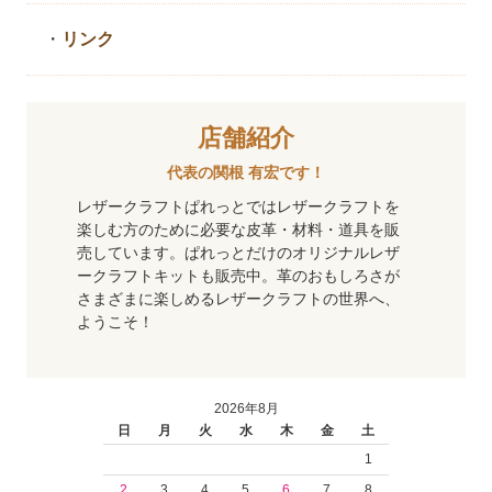
・
リンク
店舗紹介
代表の関根 有宏です！
レザークラフトぱれっとではレザークラフトを
楽しむ方のために必要な皮革・材料・道具を販
売しています。ぱれっとだけのオリジナルレザ
ークラフトキットも販売中。革のおもしろさが
さまざまに楽しめるレザークラフトの世界へ、
ようこそ！
2026年8月
日
月
火
水
木
金
土
1
2
3
4
5
6
7
8