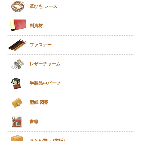
革ひも
レース
副資材
ファスナー
レザー
チャーム
半製品
中パーツ
型紙 図案
書籍
まとめ買い
(業販)