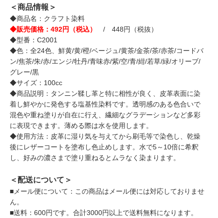
＜商品情報＞
◆商品名：クラフト染料
◆販売価格：492円（税込）
/ 448円（税抜）
◆型番：C2001
◆色：全24色、鮮黄/黄/橙/ベージュ/黄茶/金茶/茶/赤茶/コードバ
ン/焦茶/朱/赤/エンジ/牡丹/青味赤/紫/空/青/紺/若草/緑/オリーブ/
グレー/黒
◆サイズ：100cc
◆商品説明：タンニン鞣し革と特に相性が良く、皮革表面に染
着し鮮やかに発色する塩基性染料です。透明感のある色合いで
混色や重ね塗りが自在に行え、繊細なグラデーションなど多彩
に表現できます。薄める際は水を使用します。
◆使用方法：皮革に湿り気を与えてから刷毛等で染色し、乾燥
後にレザーコートを塗布し色止めします。水で5～10倍に希釈
し、好みの濃さまで塗り重ねるとムラなく染まります。
＜配送について＞
■メール便について：この商品はメール便には対応しておりませ
ん。
■送料：600円です。合計3000円以上で送料無料になります。