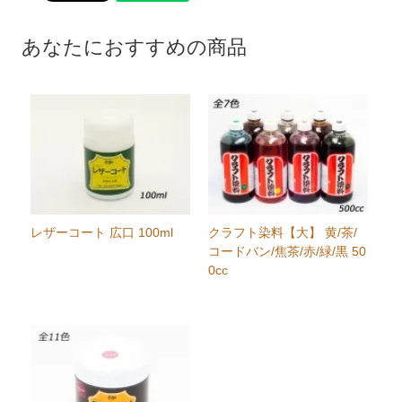
あなたにおすすめの商品
レザーコート 広口 100ml
クラフト染料【大】 黄/茶/
コードバン/焦茶/赤/緑/黒 50
0cc