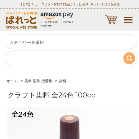
【公式】レザークラフト材料専門店ぱれっと‐皮革･キット･工具等を販売
メール便対応OK 3,000円以上
で送料無料
ホーム
>
染料 溶剤 接着剤
>
染料
クラフト染料 全24色 100cc