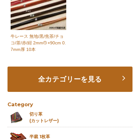
牛レース 無地/黒/焦茶/チョ
コ/茶/赤/紺 2mm巾×90cm 0.
7mm厚 10本
全カテゴリーを見る
Category
切り革
(カットレザー)
半裁 1枚革