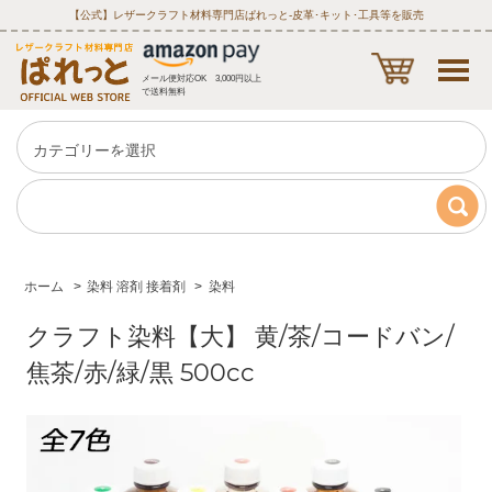
【公式】レザークラフト材料専門店ぱれっと‐皮革･キット･工具等を販売
メール便対応OK 3,000円以上
で送料無料
ホーム
>
染料 溶剤 接着剤
>
染料
クラフト染料【大】 黄/茶/コードバン/
焦茶/赤/緑/黒 500cc