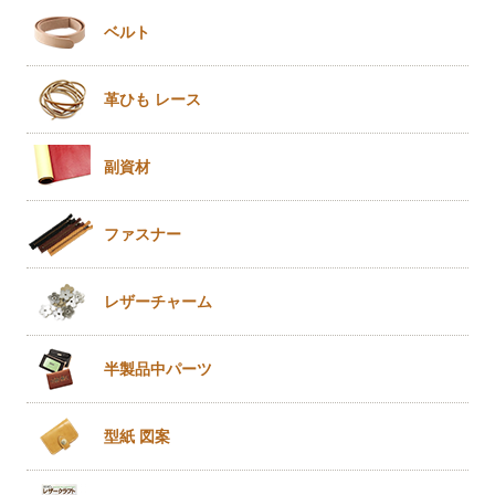
ベルト
革ひも
レース
副資材
ファスナー
レザー
チャーム
半製品
中パーツ
型紙 図案