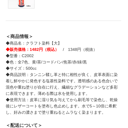
＜商品情報＞
◆商品名：クラフト染料【大】
◆販売価格：1482円（税込）
/ 1348円（税抜）
◆型番：C2002
◆色：全7色、黄/茶/コードバン/焦茶/赤/緑/黒
◆サイズ：500cc
◆商品説明：タンニン鞣し革と特に相性が良く、皮革表面に染
着し鮮やかに発色する塩基性染料です。透明感のある色合いで
混色や重ね塗りが自在に行え、繊細なグラデーションなど多彩
に表現できます。薄める際は水を使用します。
◆使用方法：皮革に湿り気を与えてから刷毛等で染色し、乾燥
後にレザーコートを塗布し色止めします。水で5～10倍に希釈
し、好みの濃さまで塗り重ねるとムラなく染まります。
＜配送について＞