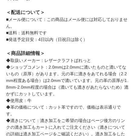
＜配送について＞
■メール便について：この商品はメール便には対応しておりませ
ん。
■送料：送料無料です
■発送予定目安：4日以内（日祝日は除く）
＜商品詳細情報＞
◆取扱いメーカー：レザークラフトぱれっと
◆ショップコメント：2.0mmは2.0mmに漉いたものと漉いてな
いもの（原厚）があります。元の革に漉きをあてれる場合（2.2
mm程度ある場合）は2.0mmで漉いています。元の革の原厚が1.
8mm-2.0mm程度の場合は（漉いても漉きがあたらないため）漉
かずにカットしています。
◆使用皮：牛
◆革の価格について：カット革ですので、価格は表示通りで
す。
◆漉きについて：漉き加工をご希望の場合はページ後方のリン
クの漉き加工もカートに入れてご注文ください（漉きについて
の詳細は漉き加工ページをご確認ください）。漉き加工をした