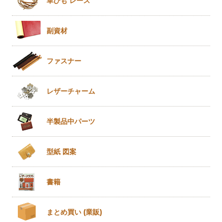
革ひも
レース
副資材
ファスナー
レザー
チャーム
半製品
中パーツ
型紙 図案
書籍
まとめ買い
(業販)