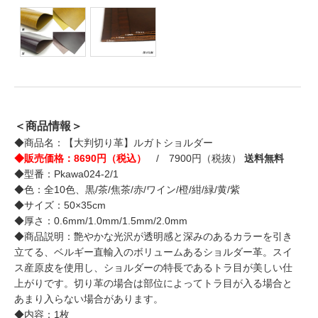
＜商品情報＞
◆商品名：【大判切り革】ルガトショルダー
◆販売価格：8690円（税込）
/ 7900円（税抜）
送料無料
◆型番：Pkawa024-2/1
◆色：全10色、黒/茶/焦茶/赤/ワイン/橙/紺/緑/黄/紫
◆サイズ：50×35cm
◆厚さ：0.6mm/1.0mm/1.5mm/2.0mm
◆商品説明：艶やかな光沢が透明感と深みのあるカラーを引き
立てる、ベルギー直輸入のボリュームあるショルダー革。スイ
ス産原皮を使用し、ショルダーの特長であるトラ目が美しい仕
上がりです。切り革の場合は部位によってトラ目が入る場合と
あまり入らない場合があります。
◆内容：1枚