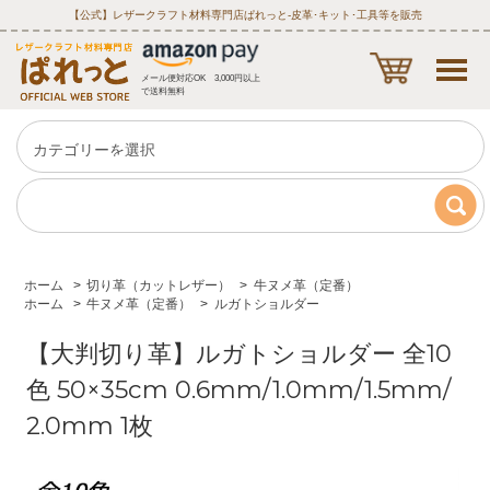
【公式】レザークラフト材料専門店ぱれっと‐皮革･キット･工具等を販売
メール便対応OK 3,000円以上
で送料無料
ホーム
>
切り革（カットレザー）
>
牛ヌメ革（定番）
ホーム
>
牛ヌメ革（定番）
>
ルガトショルダー
【大判切り革】ルガトショルダー 全10
色 50×35cm 0.6mm/1.0mm/1.5mm/
2.0mm 1枚