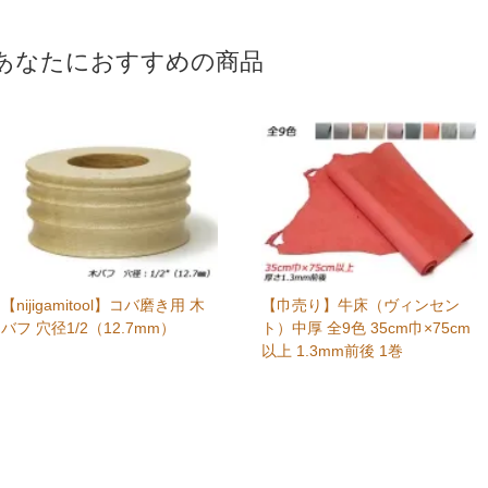
あなたにおすすめの商品
【nijigamitool】コバ磨き用 木
【巾売り】牛床（ヴィンセン
バフ 穴径1/2（12.7mm）
ト）中厚 全9色 35cm巾×75cm
以上 1.3mm前後 1巻