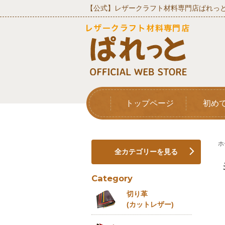
【公式】レザークラフト材料専門店ぱれっと
トップページ
初め
ホ
全カテゴリーを見る
Category
切り革
(カットレザー)