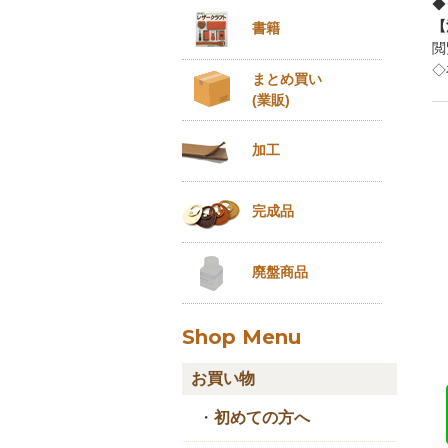
◆
【
書籍
閲
◇
まとめ買い
(業販)
加工
完成品
廃盤商品
Shop Menu
お買い物
・
初めての方へ