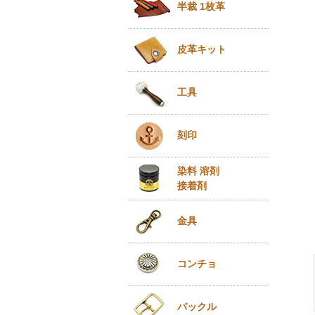
半裁 1枚革
皮革キット
工具
刻印
染料 溶剤
接着剤
金具
コンチョ
バックル