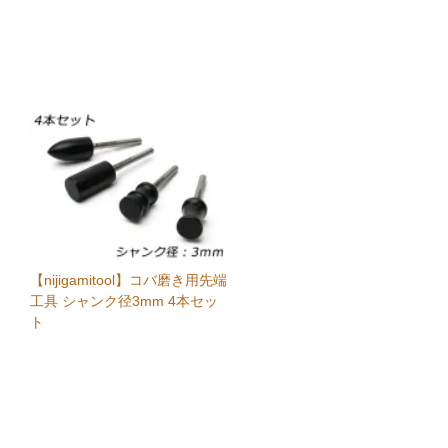
【nijigamitool】コバ磨き用先端
工具 シャンク径3mm 4本セッ
ト