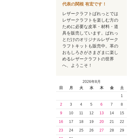
代表の関根 有宏です！
レザークラフトぱれっとでは
レザークラフトを楽しむ方の
ために必要な皮革・材料・道
具を販売しています。ぱれっ
とだけのオリジナルレザーク
ラフトキットも販売中。革の
おもしろさがさまざまに楽し
めるレザークラフトの世界
へ、ようこそ！
2026年8月
日
月
火
水
木
金
土
1
2
3
4
5
6
7
8
9
10
11
12
13
14
15
16
17
18
19
20
21
22
23
24
25
26
27
28
29