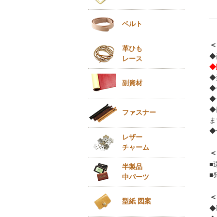
ベルト
＜
革ひも
◆
レース
◆
◆
副資材
◆
◆
◆
ファスナー
ま
◆
レザー
チャーム
＜
■
半製品
■
中パーツ
＜
型紙 図案
◆