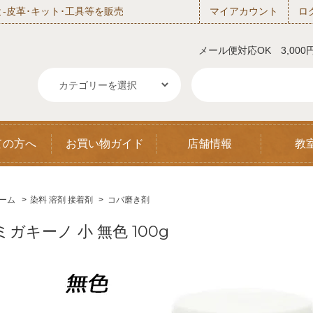
‐皮革･キット･工具等を販売
マイアカウント
ロ
メール便対応OK 3,00
ての方へ
お買い物ガイド
店舗情報
教
ーム
>
染料 溶剤 接着剤
>
コバ磨き剤
ミガキーノ 小 無色 100g