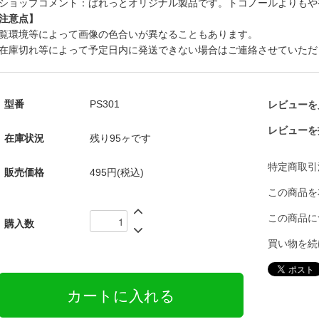
ショップコメント：ぱれっとオリジナル製品です。トコノールよりもや
注意点】
覧環境等によって画像の色合いが異なることもあります。
在庫切れ等によって予定日内に発送できない場合はご連絡させていただ
型番
PS301
レビューを見
レビューを
在庫状況
残り95ヶです
特定商取引
販売価格
495円(税込)
この商品を
この商品に
購入数
買い物を続