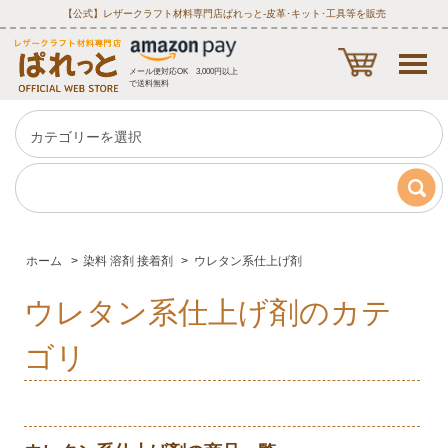
【公式】レザークラフト材料専門店ぱれっと‐皮革･キット･工具等を販売
メール便対応OK 3,000円以上
で送料無料
ホーム
>
染料 溶剤 接着剤
>
ウレタン系仕上げ剤
ウレタン系仕上げ剤のカテ
ゴリ