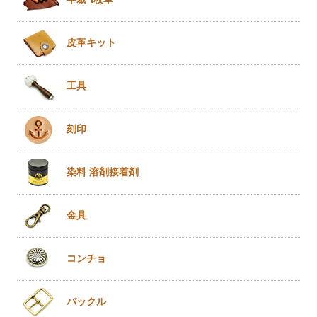
皮革キット
工具
刻印
染料 溶剤
接着剤
金具
コンチョ
バックル