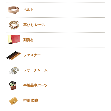
ベルト
革ひも
レース
副資材
ファスナー
レザー
チャーム
半製品
中パーツ
型紙 図案