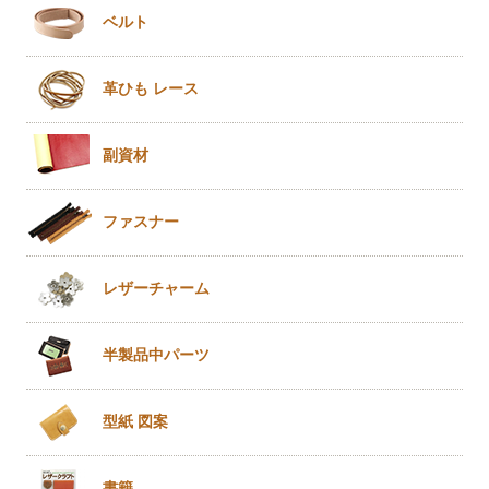
ベルト
革ひも
レース
副資材
ファスナー
レザー
チャーム
半製品
中パーツ
型紙 図案
書籍