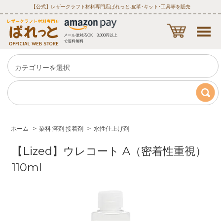
【公式】レザークラフト材料専門店ぱれっと‐皮革･キット･工具等を販売
メール便対応OK 3,000円以上
で送料無料
ホーム
>
染料 溶剤 接着剤
>
水性仕上げ剤
【Lized】ウレコート A（密着性重視）
110ml