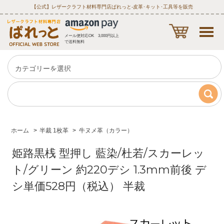
【公式】レザークラフト材料専門店ぱれっと‐皮革･キット･工具等を販売
メール便対応OK 3,000円以上
で送料無料
ホーム
>
半裁 1枚革
>
牛ヌメ革（カラー）
姫路黒桟 型押し 藍染/杜若/スカーレッ
ト/グリーン 約220デシ 1.3mm前後 デ
シ単価528円（税込） 半裁