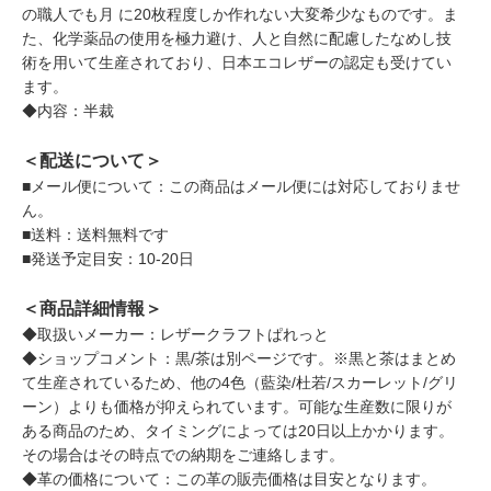
の職人でも月 に20枚程度しか作れない大変希少なものです。ま
た、化学薬品の使用を極力避け、人と自然に配慮したなめし技
術を用いて生産されており、日本エコレザーの認定も受けてい
ます。
◆内容：半裁
＜配送について＞
■メール便について：この商品はメール便には対応しておりませ
ん。
■送料：送料無料です
■発送予定目安：10-20日
＜商品詳細情報＞
◆取扱いメーカー：レザークラフトぱれっと
◆ショップコメント：黒/茶は別ページです。※黒と茶はまとめ
て生産されているため、他の4色（藍染/杜若/スカーレット/グリ
ーン）よりも価格が抑えられています。可能な生産数に限りが
ある商品のため、タイミングによっては20日以上かかります。
その場合はその時点での納期をご連絡します。
◆革の価格について：この革の販売価格は目安となります。