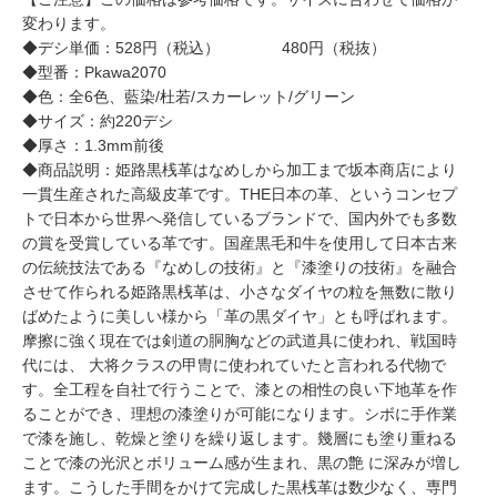
変わります。
◆デシ単価：528円（税込） 480円（税抜）
◆型番：Pkawa2070
◆色：全6色、藍染/杜若/スカーレット/グリーン
◆サイズ：約220デシ
◆厚さ：1.3mm前後
◆商品説明：姫路黒桟革はなめしから加工まで坂本商店により
一貫生産された高級皮革です。THE日本の革、というコンセプ
トで日本から世界へ発信しているブランドで、国内外でも多数
の賞を受賞している革です。国産黒毛和牛を使用して日本古来
の伝統技法である『なめしの技術』と『漆塗りの技術』を融合
させて作られる姫路黒桟革は、小さなダイヤの粒を無数に散り
ばめたように美しい様から「革の黒ダイヤ」とも呼ばれます。
摩擦に強く現在では剣道の胴胸などの武道具に使われ、戦国時
代には、 大将クラスの甲冑に使われていたと言われる代物で
す。全工程を自社で行うことで、漆との相性の良い下地革を作
ることができ、理想の漆塗りが可能になります。シボに手作業
で漆を施し、乾燥と塗りを繰り返します。幾層にも塗り重ねる
ことで漆の光沢とボリューム感が生まれ、黒の艶 に深みが増し
ます。こうした手間をかけて完成した黒桟革は数少なく、専門