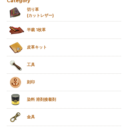
Category
切り革
(カットレザー)
半裁 1枚革
皮革キット
工具
刻印
染料 溶剤
接着剤
金具