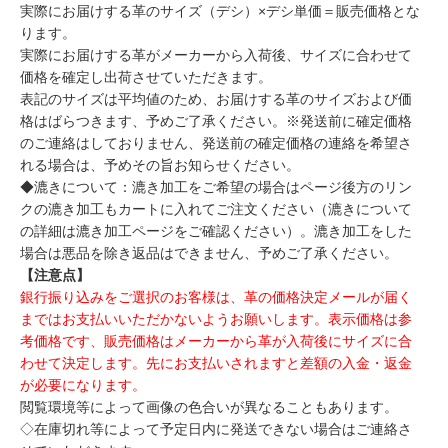
実際にお届けする革のサイズ（デシ）×デシ単価＝販売価格とな
ります。
実際にお届けする革がメーカーから入荷後、サイズに合わせて
価格を確定し出荷させていただきます。
表記のサイズは平均値のため、お届けする革のサイズおよび価
格はばらつきます、予めご了承ください。※発送前に確定価格
のご連絡はしておりません、発送前の確定価格の連絡を希望さ
れる場合は、予めその旨お知らせください。
◆漉きについて：漉き加工をご希望の場合はページ後方のリン
クの漉き加工もカートに入れてご注文ください（漉きについて
の詳細は漉き加工ページをご確認ください）。漉き加工をした
場合は悪品を除き返品はできません、予めご了承ください。
【注意点】
銀行振り込みをご選択のお客様は、革の価格決定メールが届く
まではお支払いいただかないようお願いします。表示価格は参
考価格です、販売価格はメーカーから革が入荷後にサイズに合
わせて決定します。先にお支払いされますと差額の入金・返金
が必要になります。
閲覧環境等によって画像の色合いが異なることもあります。
◇在庫切れ等によって予定日内に発送できない場合はご連絡さ