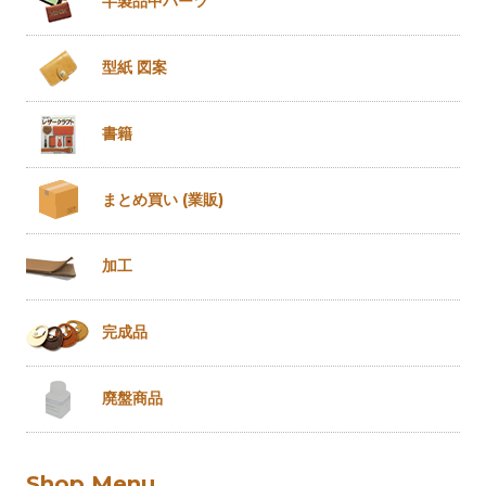
半製品
中パーツ
型紙 図案
書籍
まとめ買い
(業販)
加工
完成品
廃盤商品
Shop Menu