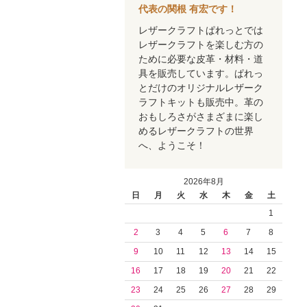
代表の関根 有宏です！
レザークラフトぱれっとでは
レザークラフトを楽しむ方の
ために必要な皮革・材料・道
具を販売しています。ぱれっ
とだけのオリジナルレザーク
ラフトキットも販売中。革の
おもしろさがさまざまに楽し
めるレザークラフトの世界
へ、ようこそ！
2026年8月
日
月
火
水
木
金
土
1
2
3
4
5
6
7
8
9
10
11
12
13
14
15
16
17
18
19
20
21
22
23
24
25
26
27
28
29