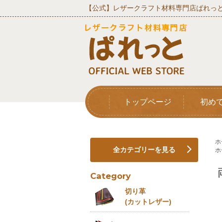
【公式】レザークラフト材料専門店ぱれっと
トップページ
初め
ホ
全カテゴリーを見る
ホ
Category
切り革
(カットレザー)