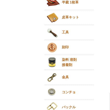
半裁 1枚革
皮革キット
工具
刻印
染料 溶剤
接着剤
金具
コンチョ
バックル