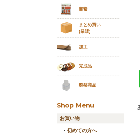
書籍
まとめ買い
(業販)
加工
完成品
廃盤商品
Shop Menu
お買い物
・
初めての方へ