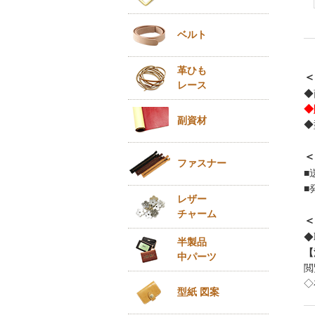
ベルト
革ひも
＜
レース
◆
◆
副資材
◆
＜
ファスナー
■
■
レザー
チャーム
＜
◆
半製品
【
中パーツ
閲
◇
型紙 図案