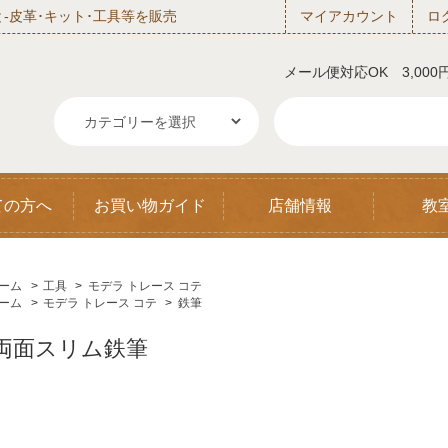
‐皮革･キット･工具等を販売
マイアカウント
ロ
メール便対応OK 3,00
ての方へ
お買い物ガイド
店舗情報
教
ーム
>
工具
>
モデラ トレース コテ
ーム
>
モデラ トレース コテ
>
鉄筆
両面スリム鉄筆